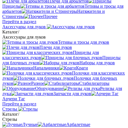
Плечи для арбалетов
Прицелы
Тетивы и тросы для
арбалетов
Натяжители и
Стрингеры
Прочее
Перейти в раздел
Аксессуары для луков
Каталог
/
Аксессуары для луков
Тетивы и тросы для луков
Плечи для луков
Прицелы для
классических луков
Прицелы
для блочных луков
Наборы для луков
Напальчники
Краги
Полочки для классических
луков
Полочки для блочных
луков
Разное
Стабилизаторы
Оборудование
Релизы для
лука
Запчасти для луков
Арчери Таг
Перейти в раздел
Стрелы
Каталог
/
Стрелы
Лучные
Арбалетные