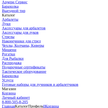
Арчери Сервис
Барахолка
Выездной тир
Каталог
Арбалеты
Луки
Аксессуары для арбалетов
Аксессуары для луков
Стрелы
Наконечники для стрел
Чехлы, Колчаны, Киверы
Мишени
Рогатки
Для Рыбалки
Распродажа
Подарочные сертификаты
Тактическое оборудование
Барахолка
Услуги
Готовые наборы для лучников и арбалетчиков
Магазин
Корзина
Личный кабинет
8-800-505-8-205
Главная
Каталог
Профиль
0
Корзина