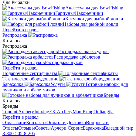
Для Рыбалки
Аксессуары для BowFishing
Гарпуны/Наконечники
Катушки для рыбной ловли
Наборы для рыбной ловли
Перейти в раздел
Распродажа
Каталог
/
Распродажа
Распродажа аксессуаров
Распродажа арбалетов
Распродажа луков
Перейти в раздел
Подарочные сертификаты
Тактическое оборудование
Барахолка
Услуги
Готовые наборы для
лучников и арбалетчиков
Бренды
Каталог
/
Бренды
Topoint Archery
Junxing
EK Archery
Man Kung
Ouliangjia
Перейти в раздел
О магазине
Контакты
Оплата и Доставка
Вопросы и
Ответы
Отзывы
Советы
Арчери Сервис
Барахолка
Выездной тир
8-800-505-8-205