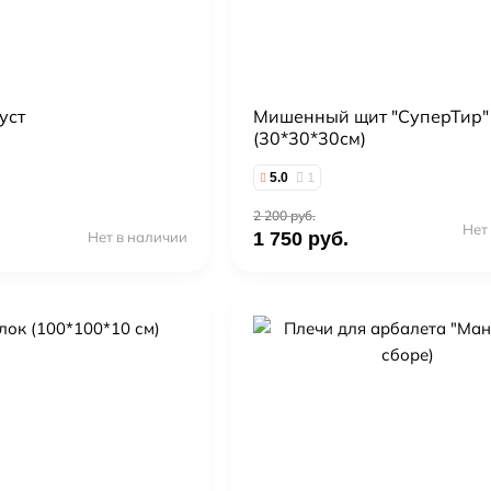
уст
Мишенный щит "СуперТир"
(30*30*30см)
1
5.0
2 200 руб.
Нет
Нет в наличии
1 750 руб.