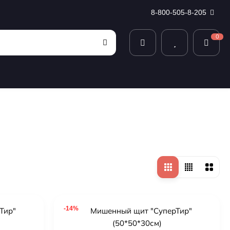
8-800-505-8-205
0
-14%