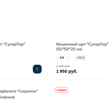
т "СуперТир"
Мишенный щит "СуперТир"
(50*50*20 см)
2
+
39
4.5
2 400 руб.
1 950 руб.
скидка
ией)