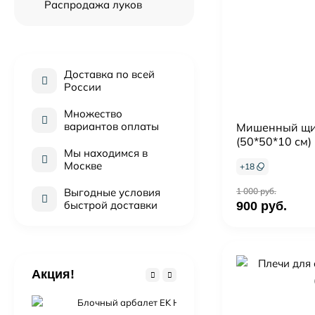
Распродажа луков
Доставка по всей
России
Множество
вариантов оплаты
Мишенный щи
(50*50*10 см)
Мы находимся в
Москве
+
18
1 000 руб.
Выгодные условия
быстрой доставки
900 руб.
Акция!
Блочный арбалет EK HEX-430 (черный, c комплектац