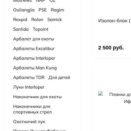
Mathews
NAP
OZ
Ouliangjia
PSE
Ragim
Rexpid
Rolan
Samick
Изолон-блок (
Sanlida
Topoint
Арбалет для охоты
2 500 руб.
Арбалеты Excalibur
Арбалеты Interloper
Арбалеты Man Kung
Арбалеты TDR
Для детей
Луки Interloper
Наконечник для охоты
Наконечники для
спортивных стрел
Охотничий лук