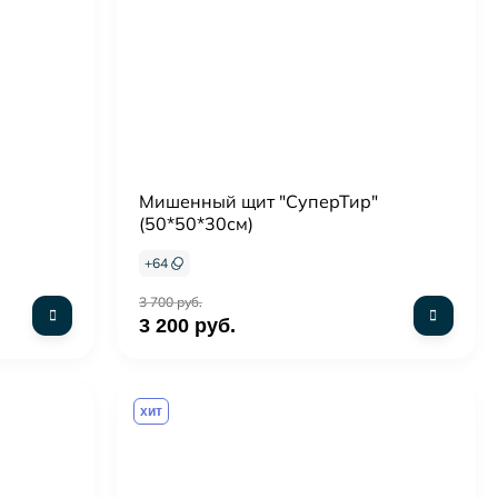
Мишенный щит "СуперТир"
(50*50*30см)
+
64
3 700 руб.
3 200 руб.
хит