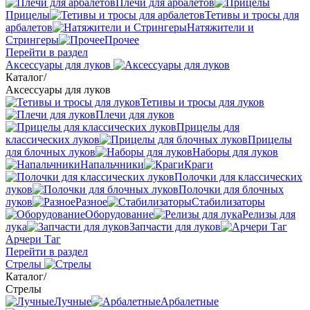
Плечи для арбалетов
Прицелы
Тетивы и тросы для
арбалетов
Натяжители и
Стрингеры
Прочее
Перейти в раздел
Аксессуары для луков
Каталог
/
Аксессуары для луков
Тетивы и тросы для луков
Плечи для луков
Прицелы для
классических луков
Прицелы
для блочных луков
Наборы для луков
Напальчники
Краги
Полочки для классических
луков
Полочки для блочных
луков
Разное
Стабилизаторы
Оборудование
Релизы для
лука
Запчасти для луков
Арчери Таг
Перейти в раздел
Стрелы
Каталог
/
Стрелы
Лучные
Арбалетные