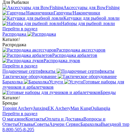
Для Рыбалки
Аксессуары для BowFishing
Гарпуны/Наконечники
Катушки для рыбной ловли
Наборы для рыбной ловли
Перейти в раздел
Распродажа
Каталог
/
Распродажа
Распродажа аксессуаров
Распродажа арбалетов
Распродажа луков
Перейти в раздел
Подарочные сертификаты
Тактическое оборудование
Барахолка
Услуги
Готовые наборы для
лучников и арбалетчиков
Бренды
Каталог
/
Бренды
Topoint Archery
Junxing
EK Archery
Man Kung
Ouliangjia
Перейти в раздел
О магазине
Контакты
Оплата и Доставка
Вопросы и
Ответы
Отзывы
Советы
Арчери Сервис
Барахолка
Выездной тир
8-800-505-8-205