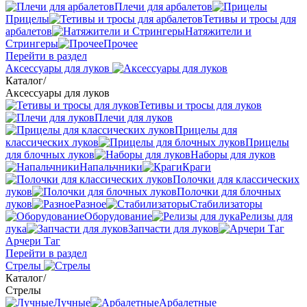
Плечи для арбалетов
Прицелы
Тетивы и тросы для
арбалетов
Натяжители и
Стрингеры
Прочее
Перейти в раздел
Аксессуары для луков
Каталог
/
Аксессуары для луков
Тетивы и тросы для луков
Плечи для луков
Прицелы для
классических луков
Прицелы
для блочных луков
Наборы для луков
Напальчники
Краги
Полочки для классических
луков
Полочки для блочных
луков
Разное
Стабилизаторы
Оборудование
Релизы для
лука
Запчасти для луков
Арчери Таг
Перейти в раздел
Стрелы
Каталог
/
Стрелы
Лучные
Арбалетные