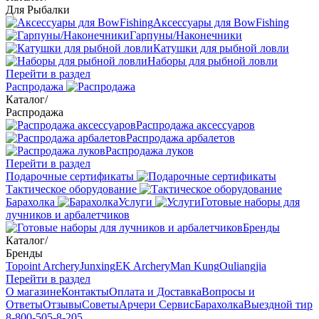
Для Рыбалки
Аксессуары для BowFishing
Гарпуны/Наконечники
Катушки для рыбной ловли
Наборы для рыбной ловли
Перейти в раздел
Распродажа
Каталог
/
Распродажа
Распродажа аксессуаров
Распродажа арбалетов
Распродажа луков
Перейти в раздел
Подарочные сертификаты
Тактическое оборудование
Барахолка
Услуги
Готовые наборы для
лучников и арбалетчиков
Бренды
Каталог
/
Бренды
Topoint Archery
Junxing
EK Archery
Man Kung
Ouliangjia
Перейти в раздел
О магазине
Контакты
Оплата и Доставка
Вопросы и
Ответы
Отзывы
Советы
Арчери Сервис
Барахолка
Выездной тир
8-800-505-8-205