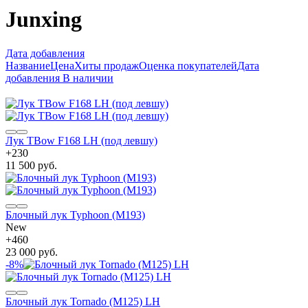
Junxing
Дата добавления
Название
Цена
Хиты продаж
Оценка покупателей
Дата
добавления
В наличии
Лук TBow F168 LH (под левшу)
+
230
11 500 руб.
Блочный лук Typhoon (M193)
New
+
460
23 000 руб.
-8%
Блочный лук Tornado (M125) LH