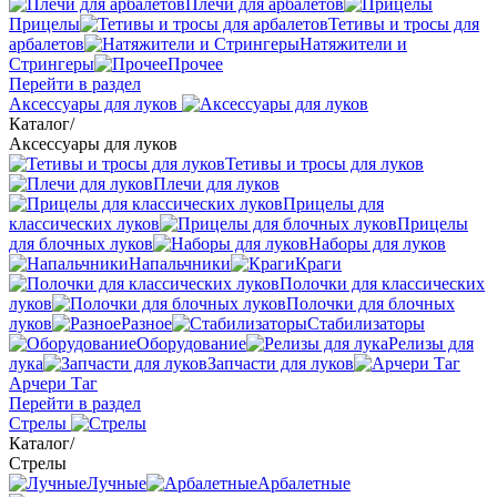
Плечи для арбалетов
Прицелы
Тетивы и тросы для
арбалетов
Натяжители и
Стрингеры
Прочее
Перейти в раздел
Аксессуары для луков
Каталог
/
Аксессуары для луков
Тетивы и тросы для луков
Плечи для луков
Прицелы для
классических луков
Прицелы
для блочных луков
Наборы для луков
Напальчники
Краги
Полочки для классических
луков
Полочки для блочных
луков
Разное
Стабилизаторы
Оборудование
Релизы для
лука
Запчасти для луков
Арчери Таг
Перейти в раздел
Стрелы
Каталог
/
Стрелы
Лучные
Арбалетные