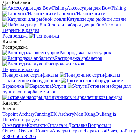
Для Рыбалки
Аксессуары для BowFishing
Гарпуны/Наконечники
Катушки для рыбной ловли
Наборы для рыбной ловли
Перейти в раздел
Распродажа
Каталог
/
Распродажа
Распродажа аксессуаров
Распродажа арбалетов
Распродажа луков
Перейти в раздел
Подарочные сертификаты
Тактическое оборудование
Барахолка
Услуги
Готовые наборы для
лучников и арбалетчиков
Бренды
Каталог
/
Бренды
Topoint Archery
Junxing
EK Archery
Man Kung
Ouliangjia
Перейти в раздел
О магазине
Контакты
Оплата и Доставка
Вопросы и
Ответы
Отзывы
Советы
Арчери Сервис
Барахолка
Выездной тир
8-800-505-8-205