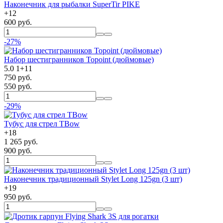
Наконечник для рыбалки SuperTir PIKE
+
12
600 руб.
-27%
Набор шестигранников Topoint (дюймовые)
5.0
1
+
11
750 руб.
550 руб.
-29%
Тубус для стрел TBow
+
18
1 265 руб.
900 руб.
Наконечник традиционный Stylet Long 125gn (3 шт)
+
19
950 руб.