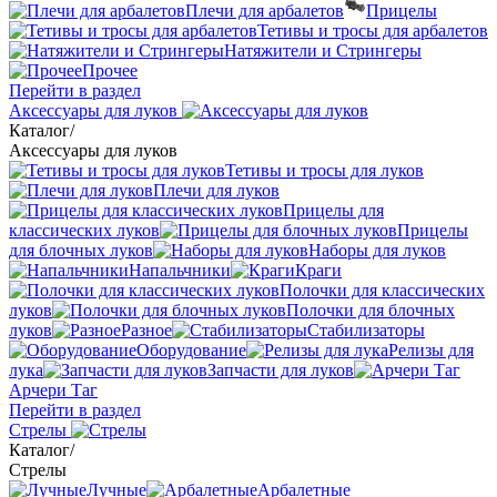
Плечи для арбалетов
Прицелы
Тетивы и тросы для арбалетов
Натяжители и Стрингеры
Прочее
Перейти в раздел
Аксессуары для луков
Каталог
/
Аксессуары для луков
Тетивы и тросы для луков
Плечи для луков
Прицелы для
классических луков
Прицелы
для блочных луков
Наборы для луков
Напальчники
Краги
Полочки для классических
луков
Полочки для блочных
луков
Разное
Стабилизаторы
Оборудование
Релизы для
лука
Запчасти для луков
Арчери Таг
Перейти в раздел
Стрелы
Каталог
/
Стрелы
Лучные
Арбалетные