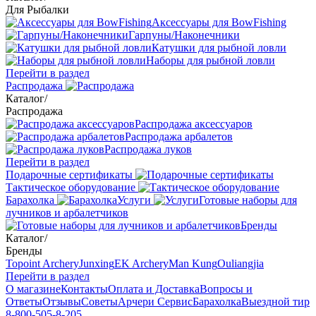
Для Рыбалки
Аксессуары для BowFishing
Гарпуны/Наконечники
Катушки для рыбной ловли
Наборы для рыбной ловли
Перейти в раздел
Распродажа
Каталог
/
Распродажа
Распродажа аксессуаров
Распродажа арбалетов
Распродажа луков
Перейти в раздел
Подарочные сертификаты
Тактическое оборудование
Барахолка
Услуги
Готовые наборы для
лучников и арбалетчиков
Бренды
Каталог
/
Бренды
Topoint Archery
Junxing
EK Archery
Man Kung
Ouliangjia
Перейти в раздел
О магазине
Контакты
Оплата и Доставка
Вопросы и
Ответы
Отзывы
Советы
Арчери Сервис
Барахолка
Выездной тир
8-800-505-8-205