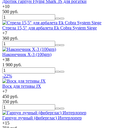
Дротик гарпун Flying Shark 3S для рогатки
+
10
500 руб.
Стрела 15,5" для арбалета Ek Cobra System Siege
+
7
360 руб.
Наконечник X-3 (100grn)
+
38
1 900 руб.
-22%
Воск для тетивы JX
+
7
450 руб.
350 руб.
Гарпун лучный (фиберглас) Интерлопер
+
15