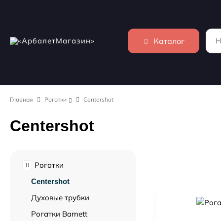
Каталог
Главная
Рогатки
Centershot
Centershot
Рогатки
Centershot
Духовые трубки
Рогатки Barnett