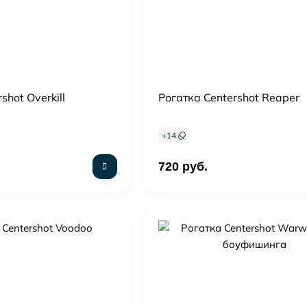
ией)
shot Overkill
Рогатка Centershot Reaper
+
14
720 руб.