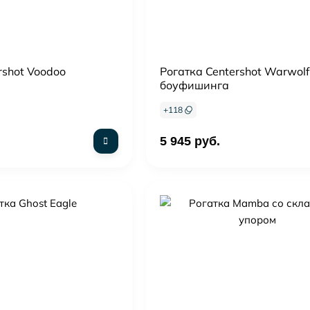
rshot Voodoo
Рогатка Centershot Warwolf
боуфишинга
+
118
5 945 руб.