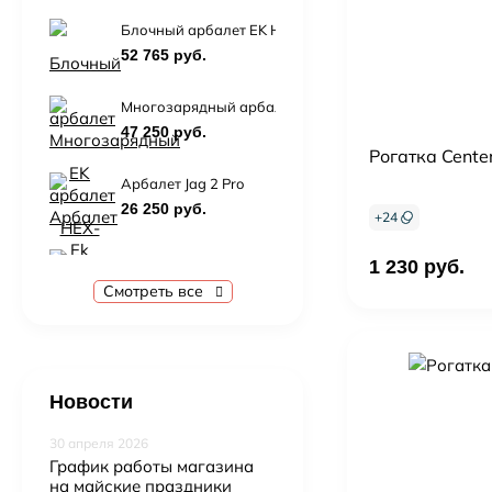
Блочный арбалет EK HEX-430 (черный, c комплектац
52 765 руб.
Многозарядный арбалет Ek Cobra System RX ADDER
47 250 руб.
Рогатка Center
Арбалет Jag 2 Pro
26 250 руб.
+
24
Блочный арбалет Ek Vulcan 415 c комплектацией
1 230 руб.
57 500 руб.
Смотреть все
Арбалет ManKung Direwolf XB70BK (комплект)
55 500 руб.
61 750 руб.
Новости
30 апреля 2026
График работы магазина
на майские праздники