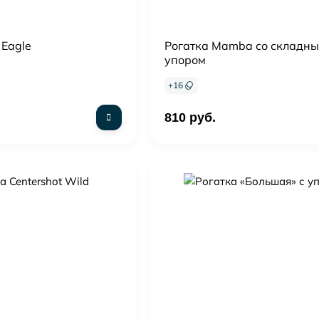
 Eagle
Рогатка Mamba со складн
упором
+
16
810 руб.