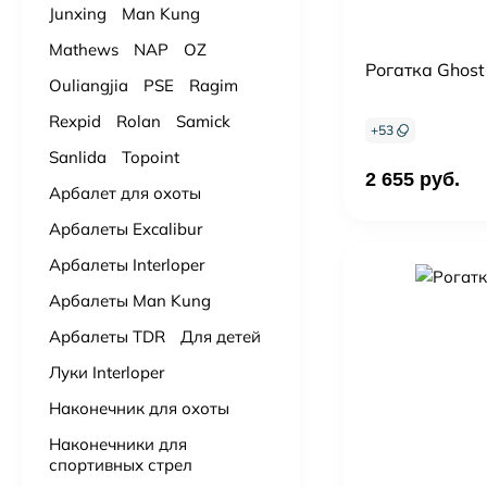
Junxing
Man Kung
Mathews
NAP
OZ
Рогатка Ghost
Ouliangjia
PSE
Ragim
Rexpid
Rolan
Samick
+
53
Sanlida
Topoint
2 655 руб.
Арбалет для охоты
Арбалеты Excalibur
Арбалеты Interloper
Арбалеты Man Kung
Арбалеты TDR
Для детей
Луки Interloper
Наконечник для охоты
Наконечники для
спортивных стрел