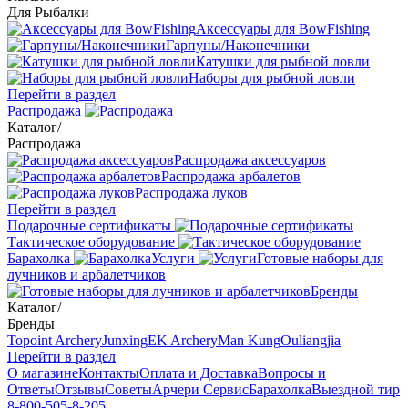
Для Рыбалки
Аксессуары для BowFishing
Гарпуны/Наконечники
Катушки для рыбной ловли
Наборы для рыбной ловли
Перейти в раздел
Распродажа
Каталог
/
Распродажа
Распродажа аксессуаров
Распродажа арбалетов
Распродажа луков
Перейти в раздел
Подарочные сертификаты
Тактическое оборудование
Барахолка
Услуги
Готовые наборы для
лучников и арбалетчиков
Бренды
Каталог
/
Бренды
Topoint Archery
Junxing
EK Archery
Man Kung
Ouliangjia
Перейти в раздел
О магазине
Контакты
Оплата и Доставка
Вопросы и
Ответы
Отзывы
Советы
Арчери Сервис
Барахолка
Выездной тир
8-800-505-8-205