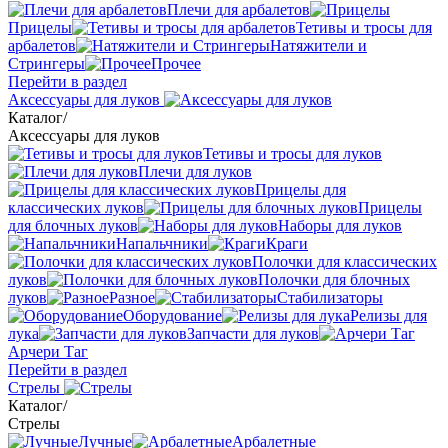
Плечи для арбалетов
Прицелы
Тетивы и тросы для
арбалетов
Натяжители и
Стрингеры
Прочее
Перейти в раздел
Аксессуары для луков
Каталог
/
Аксессуары для луков
Тетивы и тросы для луков
Плечи для луков
Прицелы для
классических луков
Прицелы
для блочных луков
Наборы для луков
Напальчники
Краги
Полочки для классических
луков
Полочки для блочных
луков
Разное
Стабилизаторы
Оборудование
Релизы для
лука
Запчасти для луков
Арчери Таг
Перейти в раздел
Стрелы
Каталог
/
Стрелы
Лучные
Арбалетные