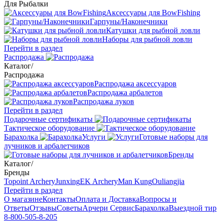
Для Рыбалки
Аксессуары для BowFishing
Гарпуны/Наконечники
Катушки для рыбной ловли
Наборы для рыбной ловли
Перейти в раздел
Распродажа
Каталог
/
Распродажа
Распродажа аксессуаров
Распродажа арбалетов
Распродажа луков
Перейти в раздел
Подарочные сертификаты
Тактическое оборудование
Барахолка
Услуги
Готовые наборы для
лучников и арбалетчиков
Бренды
Каталог
/
Бренды
Topoint Archery
Junxing
EK Archery
Man Kung
Ouliangjia
Перейти в раздел
О магазине
Контакты
Оплата и Доставка
Вопросы и
Ответы
Отзывы
Советы
Арчери Сервис
Барахолка
Выездной тир
8-800-505-8-205