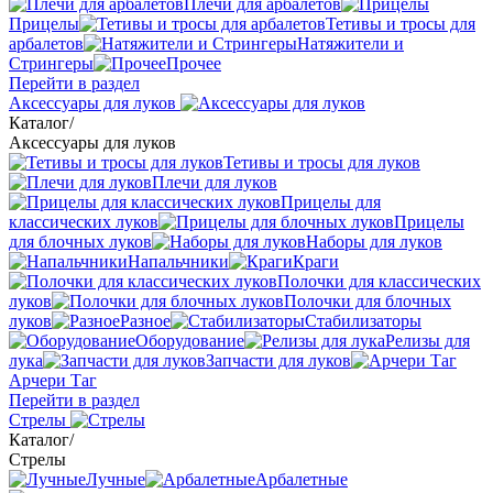
Плечи для арбалетов
Прицелы
Тетивы и тросы для
арбалетов
Натяжители и
Стрингеры
Прочее
Перейти в раздел
Аксессуары для луков
Каталог
/
Аксессуары для луков
Тетивы и тросы для луков
Плечи для луков
Прицелы для
классических луков
Прицелы
для блочных луков
Наборы для луков
Напальчники
Краги
Полочки для классических
луков
Полочки для блочных
луков
Разное
Стабилизаторы
Оборудование
Релизы для
лука
Запчасти для луков
Арчери Таг
Перейти в раздел
Стрелы
Каталог
/
Стрелы
Лучные
Арбалетные