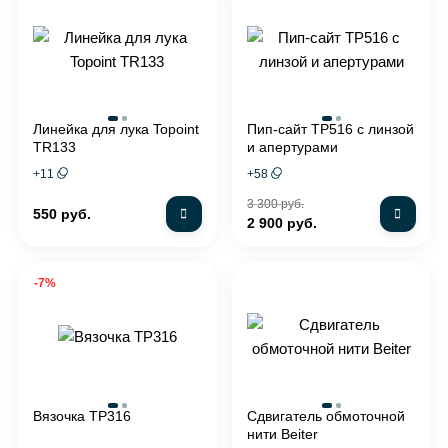
Линейка для лука Topoint
Пип-сайт TP516 с линзой
TR133
и апертурами
+
11
+
58
3 300 руб.
550 руб.
2 900 руб.
-7%
Вязочка TP316
Сдвигатель обмоточной
нити Beiter