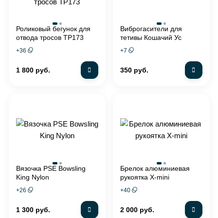
Роликовый бегунок для
Виброгасители для
отвода тросов TP173
тетивы Кошачий Ус
+
36
+
7
1 800 руб.
350 руб.
Вязочка PSE Bowsling
Брелок алюминиевая
King Nylon
рукоятка X-mini
+
26
+
40
1 300 руб.
2 000 руб.