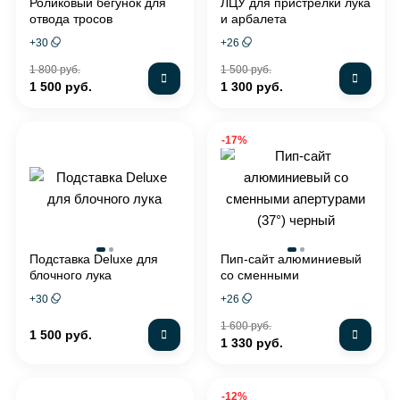
Роликовый бегунок для
ЛЦУ для пристрелки лука
отвода тросов
и арбалета
+
30
+
26
1 800 руб.
1 500 руб.
1 500 руб.
1 300 руб.
-17%
Подставка Deluxe для
Пип-сайт алюминиевый
блочного лука
со сменными
апертурами (37°) черный
+
30
+
26
1 600 руб.
1 500 руб.
1 330 руб.
-12%