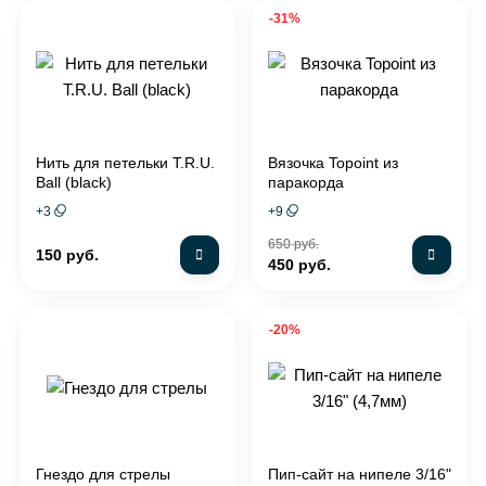
-31%
Нить для петельки T.R.U.
Вязочка Topoint из
Ball (black)
паракорда
+
3
+
9
650 руб.
150 руб.
450 руб.
-20%
Гнездо для стрелы
Пип-сайт на нипеле 3/16"