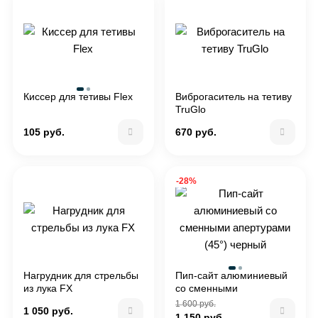
Киссер для тетивы Flex
Виброгаситель на тетиву
TruGlo
105 руб.
670 руб.
-28%
Нагрудник для стрельбы
Пип-сайт алюминиевый
из лука FX
со сменными
апертурами (45°) черный
1 600 руб.
1 050 руб.
1 150 руб.