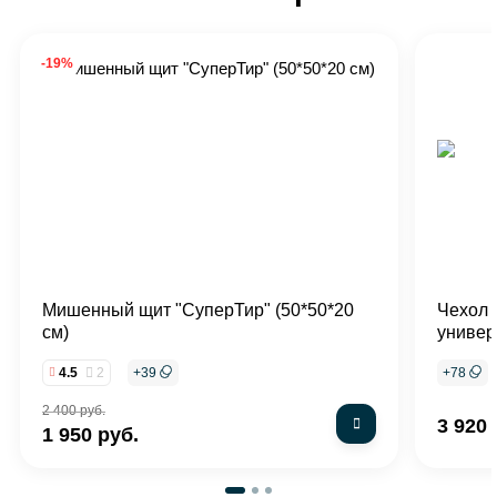
-19%
Мишенный щит "СуперТир" (50*50*20
Чехол 
см)
униве
4.5
2
+
39
+
78
2 400 руб.
3 920 
1 950 руб.