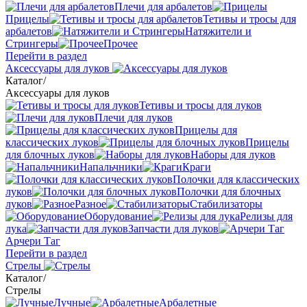
Плечи для арбалетов
Прицелы
Тетивы и тросы для
арбалетов
Натяжители и
Стрингеры
Прочее
Перейти в раздел
Аксессуары для луков
Каталог
/
Аксессуары для луков
Тетивы и тросы для луков
Плечи для луков
Прицелы для
классических луков
Прицелы
для блочных луков
Наборы для луков
Напальчники
Краги
Полочки для классических
луков
Полочки для блочных
луков
Разное
Стабилизаторы
Оборудование
Релизы для
лука
Запчасти для луков
Арчери Таг
Перейти в раздел
Стрелы
Каталог
/
Стрелы
Лучные
Арбалетные