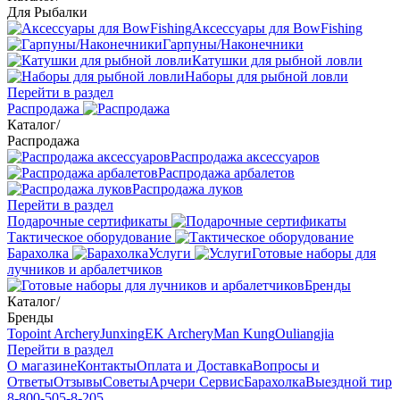
Для Рыбалки
Аксессуары для BowFishing
Гарпуны/Наконечники
Катушки для рыбной ловли
Наборы для рыбной ловли
Перейти в раздел
Распродажа
Каталог
/
Распродажа
Распродажа аксессуаров
Распродажа арбалетов
Распродажа луков
Перейти в раздел
Подарочные сертификаты
Тактическое оборудование
Барахолка
Услуги
Готовые наборы для
лучников и арбалетчиков
Бренды
Каталог
/
Бренды
Topoint Archery
Junxing
EK Archery
Man Kung
Ouliangjia
Перейти в раздел
О магазине
Контакты
Оплата и Доставка
Вопросы и
Ответы
Отзывы
Советы
Арчери Сервис
Барахолка
Выездной тир
8-800-505-8-205