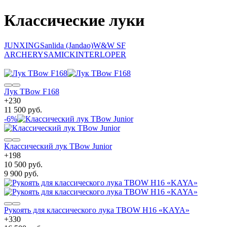
Классические луки
JUNXING
Sanlida (Jandao)
W&W SF
ARCHERY
SAMICK
INTERLOPER
Лук TBow F168
+
230
11 500 руб.
-6%
Классический лук TBow Junior
+
198
10 500 руб.
9 900 руб.
Рукоять для классического лука TBOW H16 «KAYA»
+
330