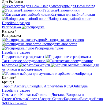
Для Рыбалки
Аксессуары для BowFishing
Гарпуны/Наконечники
Катушки для рыбной ловли
Наборы для рыбной ловли
Перейти в раздел
Распродажа
Каталог
/
Распродажа
Распродажа аксессуаров
Распродажа арбалетов
Распродажа луков
Перейти в раздел
Подарочные сертификаты
Тактическое оборудование
Барахолка
Услуги
Готовые наборы для
лучников и арбалетчиков
Бренды
Каталог
/
Бренды
Topoint Archery
Junxing
EK Archery
Man Kung
Ouliangjia
Перейти в раздел
О магазине
Контакты
Оплата и Доставка
Вопросы и
Ответы
Отзывы
Советы
Арчери Сервис
Барахолка
Выездной тир
8-800-505-8-205