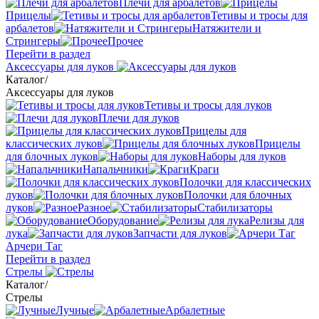
Плечи для арбалетов
Прицелы
Тетивы и тросы для
арбалетов
Натяжители и
Стрингеры
Прочее
Перейти в раздел
Аксессуары для луков
Каталог
/
Аксессуары для луков
Тетивы и тросы для луков
Плечи для луков
Прицелы для
классических луков
Прицелы
для блочных луков
Наборы для луков
Напальчники
Краги
Полочки для классических
луков
Полочки для блочных
луков
Разное
Стабилизаторы
Оборудование
Релизы для
лука
Запчасти для луков
Арчери Таг
Перейти в раздел
Стрелы
Каталог
/
Стрелы
Лучные
Арбалетные