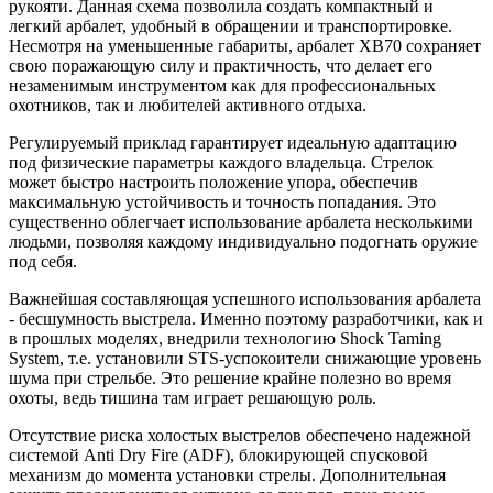
рукояти. Данная схема позволила создать компактный и
легкий арбалет, удобный в обращении и транспортировке.
Несмотря на уменьшенные габариты, арбалет XB70 сохраняет
свою поражающую силу и практичность, что делает его
незаменимым инструментом как для профессиональных
охотников, так и любителей активного отдыха.
Регулируемый приклад гарантирует идеальную адаптацию
под физические параметры каждого владельца. Стрелок
может быстро настроить положение упора, обеспечив
максимальную устойчивость и точность попадания. Это
существенно облегчает использование арбалета несколькими
людьми, позволяя каждому индивидуально подогнать оружие
под себя.
Важнейшая составляющая успешного использования арбалета
- бесшумность выстрела. Именно поэтому разработчики, как и
в прошлых моделях, внедрили технологию Shock Taming
System, т.е. установили STS-успокоители снижающие уровень
шума при стрельбе. Это решение крайне полезно во время
охоты, ведь тишина там играет решающую роль.
Отсутствие риска холостых выстрелов обеспечено надежной
системой Anti Dry Fire (ADF), блокирующей спусковой
механизм до момента установки стрелы. Дополнительная