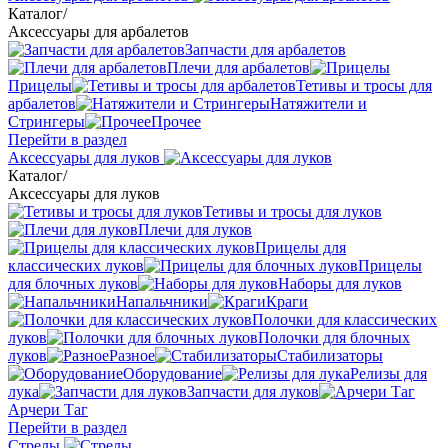
Каталог
/
Аксессуары для арбалетов
Запчасти для арбалетов
Плечи для арбалетов
Прицелы
Тетивы и тросы для
арбалетов
Натяжители и
Стрингеры
Прочее
Перейти в раздел
Аксессуары для луков
Каталог
/
Аксессуары для луков
Тетивы и тросы для луков
Плечи для луков
Прицелы для
классических луков
Прицелы
для блочных луков
Наборы для луков
Напальчники
Краги
Полочки для классических
луков
Полочки для блочных
луков
Разное
Стабилизаторы
Оборудование
Релизы для
лука
Запчасти для луков
Арчери Таг
Перейти в раздел
Стрелы