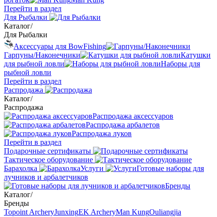
Перейти в раздел
Для Рыбалки
Каталог
/
Для Рыбалки
Аксессуары для BowFishing
Гарпуны/Наконечники
Катушки
для рыбной ловли
Наборы для
рыбной ловли
Перейти в раздел
Распродажа
Каталог
/
Распродажа
Распродажа аксессуаров
Распродажа арбалетов
Распродажа луков
Перейти в раздел
Подарочные сертификаты
Тактическое оборудование
Барахолка
Услуги
Готовые наборы для
лучников и арбалетчиков
Бренды
Каталог
/
Бренды
Topoint Archery
Junxing
EK Archery
Man Kung
Ouliangjia