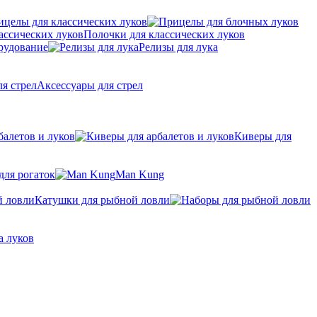
ицелы для классических луков
Полочки для классических луков
рудование
Релизы для лука
Аксессуары для стрел
балетов и луков
Киверы для
для рогаток
Man Kung
Катушки для рыбной ловли
а луков