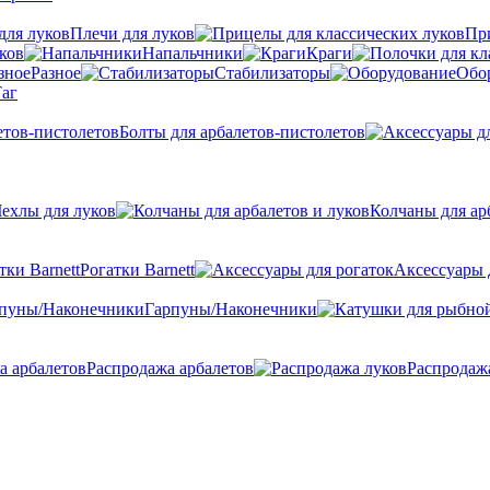
Плечи для луков
Пр
ков
Напальчники
Краги
Разное
Стабилизаторы
Обо
аг
Болты для арбалетов-пистолетов
ехлы для луков
Колчаны для ар
Рогатки Barnett
Аксессуары 
Гарпуны/Наконечники
Распродажа арбалетов
Распродаж