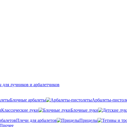
 для лучников и арбалетчиков
Блочные арбалеты
Арбалеты-пистол
Классические луки
Блочные луки
Плечи для арбалетов
Прицелы
Прочее