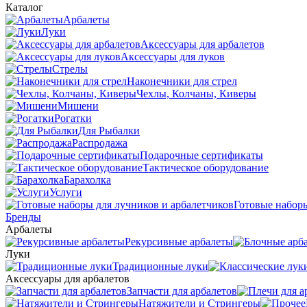
Каталог
Арбалеты
Луки
Аксессуары для арбалетов
Аксессуары для луков
Стрелы
Наконечники для стрел
Чехлы, Колчаны, Киверы
Мишени
Рогатки
Для Рыбалки
Распродажа
Подарочные сертификаты
Тактическое оборудование
Барахолка
Услуги
Готовые наборы
Бренды
Арбалеты
Рекурсивные арбалеты
Луки
Традиционные луки
Аксессуары для арбалетов
Запчасти для арбалетов
Натяжители и Стрингеры