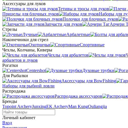
Аксессуары для луков
Тетивы и тросы для луков
Прицелы для блочных луков
Наборы для лу
Полочки для блочных луков
Запчасти для луков
Арчери Т
Стрелы
Лучные
Арбалетные
Наконечники для стрел
Охотничьи
Спортивные
Чехлы, Колчаны, Киверы
Чехлы для арбалетов
Ч
арбалетов и луков
Рогатки
Centershot
Духовые трубки
Для Рыбалки
Аксессуары для BowFishing
Наборы для рыбной ловли
Распродажа
Распродажа аксессуаров
Бренды
Topoint Archery
Junxing
EK Archery
Man Kung
Ouliangjia
Личный кабинет
Вход
Регистрация