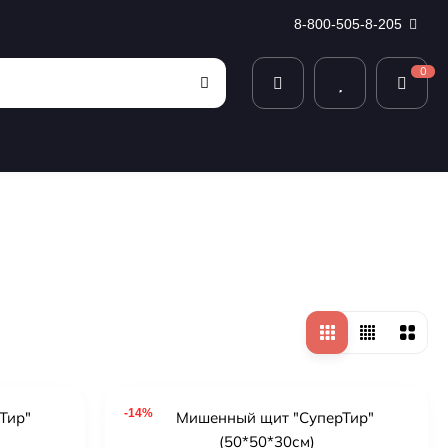
8-800-505-8-205
0
-14%