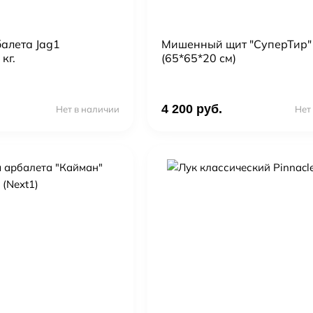
алета Jag1
Мишенный щит "СуперТир"
кг.
(65*65*20 см)
4 200 руб.
Нет в наличии
Нет