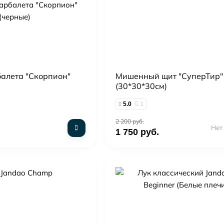
балета "Скорпион"
Мишенный щит "СуперТир"
(30*30*30см)
1
5.0
2 200 руб.
Нет
1 750 руб.