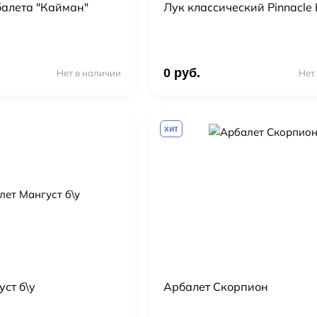
балета "Кайман"
Лук классический Pinnacle
0 руб.
Нет в наличии
Нет
хит
ст б\у
Арбалет Скорпион