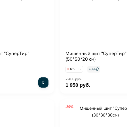
т "СуперТир"
Мишенный щит "СуперТир"
(50*50*20 см)
2
+
39
4.5
2 400 руб.
1 950 руб.
-20%
ией)