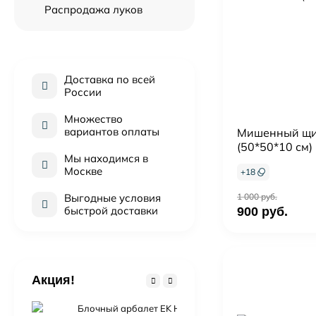
Распродажа луков
Доставка по всей
России
Множество
вариантов оплаты
Мишенный щи
(50*50*10 см)
Мы находимся в
Москве
+
18
Выгодные условия
1 000 руб.
быстрой доставки
900 руб.
Акция!
Блочный арбалет EK HEX-430 (черный, c комплектац