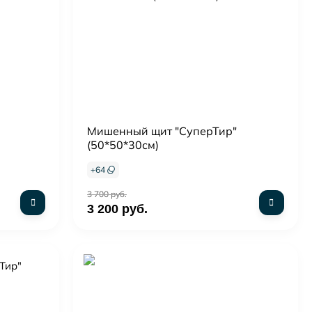
Мишенный щит "СуперТир"
(50*50*30см)
+
64
3 700 руб.
3 200 руб.