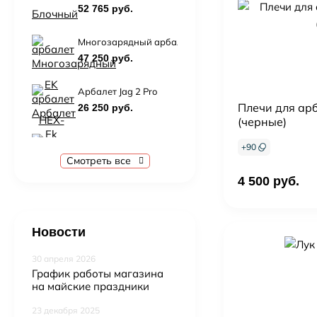
52 765 руб.
Многозарядный арбалет Ek Cobra System RX ADDER
47 250 руб.
Арбалет Jag 2 Pro
Плечи для ар
26 250 руб.
(черные)
Блочный арбалет Ek Vulcan 415 c комплектацией
+
90
57 500 руб.
Смотреть все
4 500 руб.
Арбалет ManKung Direwolf XB70BK (комплект)
55 500 руб.
61 750 руб.
Новости
30 апреля 2026
График работы магазина
на майские праздники
23 декабря 2025