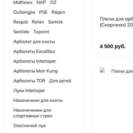
Mathews
NAP
OZ
Ouliangjia
PSE
Ragim
Плечи для арб
Rexpid
Rolan
Samick
(Скорпион) 20 
Sanlida
Topoint
Арбалет для охоты
4 500 руб.
Арбалеты Excalibur
Арбалеты Interloper
Арбалеты Man Kung
Арбалеты TDR
Для детей
Луки Interloper
Наконечник для охоты
Наконечники для
спортивных стрел
Охотничий лук