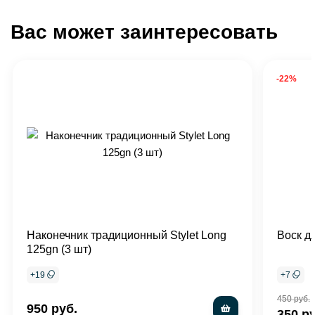
Вас может заинтересовать
-22%
Наконечник традиционный Stylet Long
Воск д
125gn (3 шт)
+
19
+
7
450 руб.
950 руб.
350 р