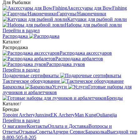
Для Рыбалки
Аксессуары для BowFishing
Гарпуны/Наконечники
Катушки для рыбной ловли
Наборы для рыбной ловли
Перейти в раздел
Распродажа
Каталог
/
Распродажа
Распродажа аксессуаров
Распродажа арбалетов
Распродажа луков
Перейти в раздел
Подарочные сертификаты
Тактическое оборудование
Барахолка
Услуги
Готовые наборы для
лучников и арбалетчиков
Бренды
Каталог
/
Бренды
Topoint Archery
Junxing
EK Archery
Man Kung
Ouliangjia
Перейти в раздел
О магазине
Контакты
Оплата и Доставка
Вопросы и
Ответы
Отзывы
Советы
Арчери Сервис
Барахолка
Выездной тир
8-800-505-8-205