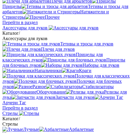
Плечи для арбалетов
Прицелы
Тетивы и тросы для
арбалетов
Натяжители и
Стрингеры
Прочее
Перейти в раздел
Аксессуары для луков
Каталог
/
Аксессуары для луков
Тетивы и тросы для луков
Плечи для луков
Прицелы для
классических луков
Прицелы
для блочных луков
Наборы для луков
Напальчники
Краги
Полочки для классических
луков
Полочки для блочных
луков
Разное
Стабилизаторы
Оборудование
Релизы для
лука
Запчасти для луков
Арчери Таг
Перейти в раздел
Стрелы
Каталог
/
Стрелы
Лучные
Арбалетные