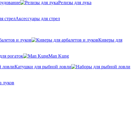
рудование
Релизы для лука
Аксессуары для стрел
балетов и луков
Киверы для
для рогаток
Man Kung
Катушки для рыбной ловли
а луков