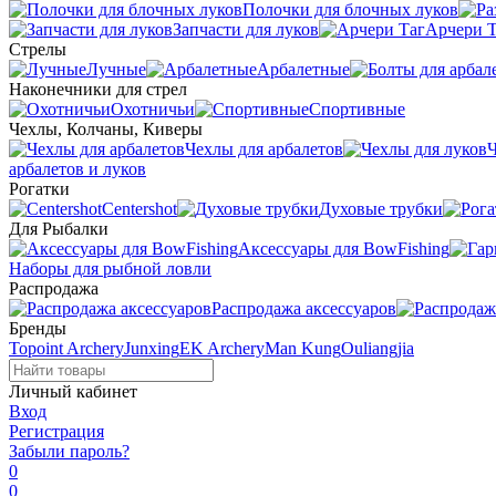
Полочки для блочных луков
Запчасти для луков
Арчери Т
Стрелы
Лучные
Арбалетные
Наконечники для стрел
Охотничьи
Спортивные
Чехлы, Колчаны, Киверы
Чехлы для арбалетов
Ч
арбалетов и луков
Рогатки
Centershot
Духовые трубки
Для Рыбалки
Аксессуары для BowFishing
Наборы для рыбной ловли
Распродажа
Распродажа аксессуаров
Бренды
Topoint Archery
Junxing
EK Archery
Man Kung
Ouliangjia
Личный кабинет
Вход
Регистрация
Забыли пароль?
0
0