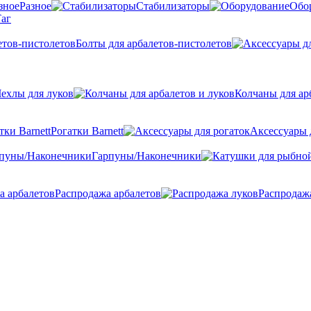
Разное
Стабилизаторы
Обо
аг
Болты для арбалетов-пистолетов
ехлы для луков
Колчаны для ар
Рогатки Barnett
Аксессуары 
Гарпуны/Наконечники
Распродажа арбалетов
Распродаж