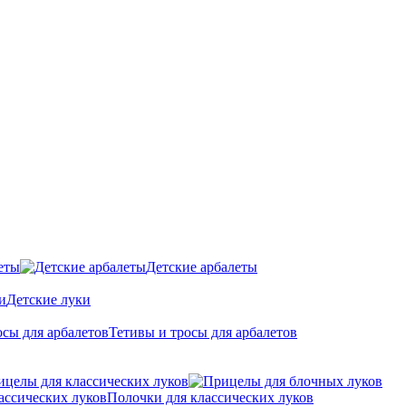
еты
Детские арбалеты
Детские луки
Тетивы и тросы для арбалетов
ицелы для классических луков
Полочки для классических луков