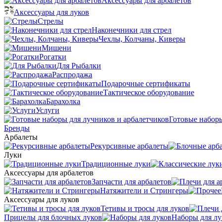
Аксессуары для арбалетов
Аксессуары для луков
Стрелы
Наконечники для стрел
Чехлы, Колчаны, Киверы
Мишени
Рогатки
Для Рыбалки
Распродажа
Подарочные сертификаты
Тактическое оборудование
Барахолка
Услуги
Готовые наборы
Бренды
Арбалеты
Рекурсивные арбалеты
Луки
Традиционные луки
Аксессуары для арбалетов
Запчасти для арбалетов
Натяжители и Стрингеры
Аксессуары для луков
Тетивы и тросы для луков
Прицелы для блочных луков
Наборы для лу