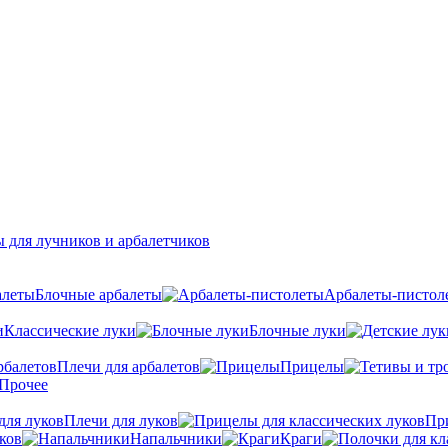
 для лучников и арбалетчиков
Блочные арбалеты
Арбалеты-пистол
Классические луки
Блочные луки
Плечи для арбалетов
Прицелы
Прочее
Плечи для луков
Пр
ков
Напальчники
Краги