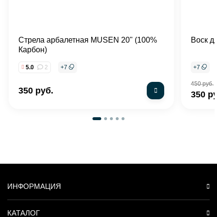
Стрела арбалетная MUSEN 20" (100%
Воск д
Карбон)
5.0
2
+
7
+
7
450 руб.
350 руб.
350 р
ИНФОРМАЦИЯ
КАТАЛОГ