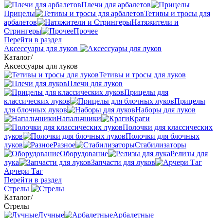
Плечи для арбалетов
Прицелы
Тетивы и тросы для
арбалетов
Натяжители и
Стрингеры
Прочее
Перейти в раздел
Аксессуары для луков
Каталог
/
Аксессуары для луков
Тетивы и тросы для луков
Плечи для луков
Прицелы для
классических луков
Прицелы
для блочных луков
Наборы для луков
Напальчники
Краги
Полочки для классических
луков
Полочки для блочных
луков
Разное
Стабилизаторы
Оборудование
Релизы для
лука
Запчасти для луков
Арчери Таг
Перейти в раздел
Стрелы
Каталог
/
Стрелы
Лучные
Арбалетные