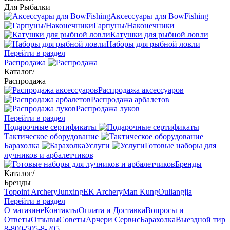
Для Рыбалки
Аксессуары для BowFishing
Гарпуны/Наконечники
Катушки для рыбной ловли
Наборы для рыбной ловли
Перейти в раздел
Распродажа
Каталог
/
Распродажа
Распродажа аксессуаров
Распродажа арбалетов
Распродажа луков
Перейти в раздел
Подарочные сертификаты
Тактическое оборудование
Барахолка
Услуги
Готовые наборы для
лучников и арбалетчиков
Бренды
Каталог
/
Бренды
Topoint Archery
Junxing
EK Archery
Man Kung
Ouliangjia
Перейти в раздел
О магазине
Контакты
Оплата и Доставка
Вопросы и
Ответы
Отзывы
Советы
Арчери Сервис
Барахолка
Выездной тир
8-800-505-8-205