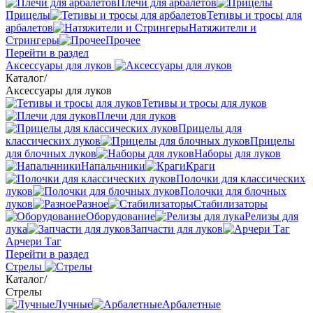
Плечи для арбалетов
Прицелы
Тетивы и тросы для
арбалетов
Натяжители и
Стрингеры
Прочее
Перейти в раздел
Аксессуары для луков
Каталог
/
Аксессуары для луков
Тетивы и тросы для луков
Плечи для луков
Прицелы для
классических луков
Прицелы
для блочных луков
Наборы для луков
Напальчники
Краги
Полочки для классических
луков
Полочки для блочных
луков
Разное
Стабилизаторы
Оборудование
Релизы для
лука
Запчасти для луков
Арчери Таг
Перейти в раздел
Стрелы
Каталог
/
Стрелы
Лучные
Арбалетные