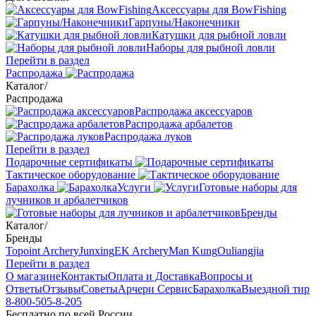
Аксессуары для BowFishing
Гарпуны/Наконечники
Катушки для рыбной ловли
Наборы для рыбной ловли
Перейти в раздел
Распродажа
Каталог
/
Распродажа
Распродажа аксессуаров
Распродажа арбалетов
Распродажа луков
Перейти в раздел
Подарочные сертификаты
Тактическое оборудование
Барахолка
Услуги
Готовые наборы для
лучников и арбалетчиков
Бренды
Каталог
/
Бренды
Topoint Archery
Junxing
EK Archery
Man Kung
Ouliangjia
Перейти в раздел
О магазине
Контакты
Оплата и Доставка
Вопросы и
Ответы
Отзывы
Советы
Арчери Сервис
Барахолка
Выездной тир
8-800-505-8-205
Бесплатно по всей России