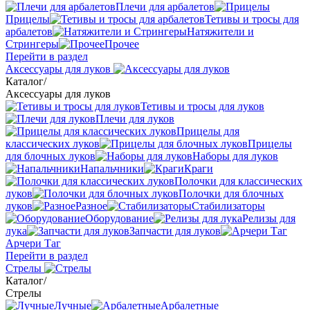
Плечи для арбалетов
Прицелы
Тетивы и тросы для
арбалетов
Натяжители и
Стрингеры
Прочее
Перейти в раздел
Аксессуары для луков
Каталог
/
Аксессуары для луков
Тетивы и тросы для луков
Плечи для луков
Прицелы для
классических луков
Прицелы
для блочных луков
Наборы для луков
Напальчники
Краги
Полочки для классических
луков
Полочки для блочных
луков
Разное
Стабилизаторы
Оборудование
Релизы для
лука
Запчасти для луков
Арчери Таг
Перейти в раздел
Стрелы
Каталог
/
Стрелы
Лучные
Арбалетные