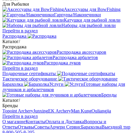
Для Рыбалки
Аксессуары для BowFishing
Гарпуны/Наконечники
Катушки для рыбной ловли
Наборы для рыбной ловли
Перейти в раздел
Распродажа
Каталог
/
Распродажа
Распродажа аксессуаров
Распродажа арбалетов
Распродажа луков
Перейти в раздел
Подарочные сертификаты
Тактическое оборудование
Барахолка
Услуги
Готовые наборы для
лучников и арбалетчиков
Бренды
Каталог
/
Бренды
Topoint Archery
Junxing
EK Archery
Man Kung
Ouliangjia
Перейти в раздел
О магазине
Контакты
Оплата и Доставка
Вопросы и
Ответы
Отзывы
Советы
Арчери Сервис
Барахолка
Выездной тир
8-800-505-8-205