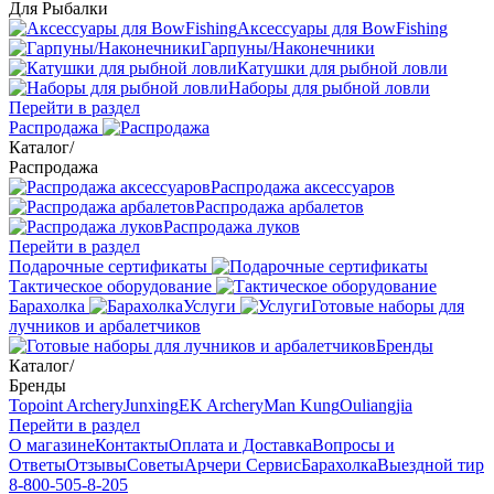
Для Рыбалки
Аксессуары для BowFishing
Гарпуны/Наконечники
Катушки для рыбной ловли
Наборы для рыбной ловли
Перейти в раздел
Распродажа
Каталог
/
Распродажа
Распродажа аксессуаров
Распродажа арбалетов
Распродажа луков
Перейти в раздел
Подарочные сертификаты
Тактическое оборудование
Барахолка
Услуги
Готовые наборы для
лучников и арбалетчиков
Бренды
Каталог
/
Бренды
Topoint Archery
Junxing
EK Archery
Man Kung
Ouliangjia
Перейти в раздел
О магазине
Контакты
Оплата и Доставка
Вопросы и
Ответы
Отзывы
Советы
Арчери Сервис
Барахолка
Выездной тир
8-800-505-8-205