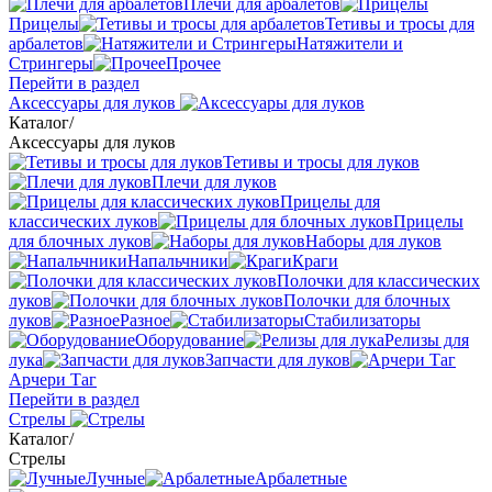
Плечи для арбалетов
Прицелы
Тетивы и тросы для
арбалетов
Натяжители и
Стрингеры
Прочее
Перейти в раздел
Аксессуары для луков
Каталог
/
Аксессуары для луков
Тетивы и тросы для луков
Плечи для луков
Прицелы для
классических луков
Прицелы
для блочных луков
Наборы для луков
Напальчники
Краги
Полочки для классических
луков
Полочки для блочных
луков
Разное
Стабилизаторы
Оборудование
Релизы для
лука
Запчасти для луков
Арчери Таг
Перейти в раздел
Стрелы
Каталог
/
Стрелы
Лучные
Арбалетные