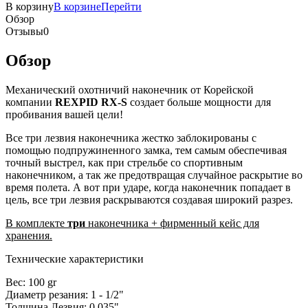
В корзину
В корзине
Перейти
Обзор
Отзывы
0
Обзор
Механический охотничий наконечник от Корейской
компании
REXPID RX-S
создает больше мощности для
пробивания вашей цели!
Все три лезвия наконечника жестко заблокированы с
помощью подпружиненного замка, тем самым обеспечивая
точный выстрел, как при стрельбе со спортивным
наконечником, а так же предотвращая случайное раскрытие во
время полета. А вот при ударе, когда наконечник попадает в
цель, все три лезвия раскрываются создавая широкий разрез.
В комплекте
три
наконечника + фирменный кейс для
хранения.
Технические характеристики
Вес: 100 gr
Диаметр резания: 1 - 1/2"
Толщина Лезвия: 0,035"