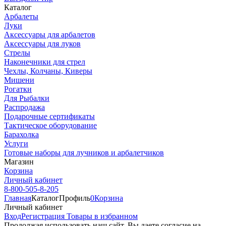
Каталог
Арбалеты
Луки
Аксессуары для арбалетов
Аксессуары для луков
Стрелы
Наконечники для стрел
Чехлы, Колчаны, Киверы
Мишени
Рогатки
Для Рыбалки
Распродажа
Подарочные сертификаты
Тактическое оборудование
Барахолка
Услуги
Готовые наборы для лучников и арбалетчиков
Магазин
Корзина
Личный кабинет
8-800-505-8-205
Главная
Каталог
Профиль
0
Корзина
Личный кабинет
Вход
Регистрация
Товары в избранном
Продолжая использовать наш cайт, Вы даете согласие на