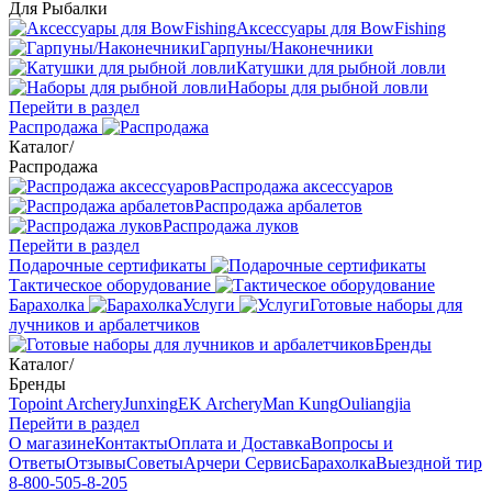
Для Рыбалки
Аксессуары для BowFishing
Гарпуны/Наконечники
Катушки для рыбной ловли
Наборы для рыбной ловли
Перейти в раздел
Распродажа
Каталог
/
Распродажа
Распродажа аксессуаров
Распродажа арбалетов
Распродажа луков
Перейти в раздел
Подарочные сертификаты
Тактическое оборудование
Барахолка
Услуги
Готовые наборы для
лучников и арбалетчиков
Бренды
Каталог
/
Бренды
Topoint Archery
Junxing
EK Archery
Man Kung
Ouliangjia
Перейти в раздел
О магазине
Контакты
Оплата и Доставка
Вопросы и
Ответы
Отзывы
Советы
Арчери Сервис
Барахолка
Выездной тир
8-800-505-8-205