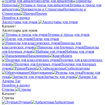
Плечи для арбалетов
Прицелы
Тетивы и тросы для
арбалетов
Натяжители и
Стрингеры
Прочее
Перейти в раздел
Аксессуары для луков
Каталог
/
Аксессуары для луков
Тетивы и тросы для луков
Плечи для луков
Прицелы для
классических луков
Прицелы
для блочных луков
Наборы для луков
Напальчники
Краги
Полочки для классических
луков
Полочки для блочных
луков
Разное
Стабилизаторы
Оборудование
Релизы для
лука
Запчасти для луков
Арчери Таг
Перейти в раздел
Стрелы
Каталог
/
Стрелы
Лучные
Арбалетные