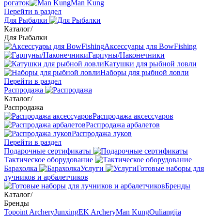
рогаток
Man Kung
Перейти в раздел
Для Рыбалки
Каталог
/
Для Рыбалки
Аксессуары для BowFishing
Гарпуны/Наконечники
Катушки для рыбной ловли
Наборы для рыбной ловли
Перейти в раздел
Распродажа
Каталог
/
Распродажа
Распродажа аксессуаров
Распродажа арбалетов
Распродажа луков
Перейти в раздел
Подарочные сертификаты
Тактическое оборудование
Барахолка
Услуги
Готовые наборы для
лучников и арбалетчиков
Бренды
Каталог
/
Бренды
Topoint Archery
Junxing
EK Archery
Man Kung
Ouliangjia