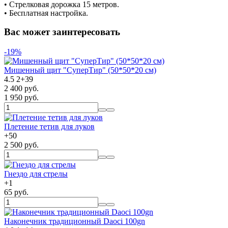
• Cтрелковая дорожка 15 метров.
• Бесплатная настройка.
Вас может заинтересовать
-19%
Мишенный щит "СуперТир" (50*50*20 см)
4.5
2
+
39
2 400 руб.
1 950 руб.
Плетение тетив для луков
+
50
2 500 руб.
Гнездо для стрелы
+
1
65 руб.
Наконечник традиционный Daoci 100gn