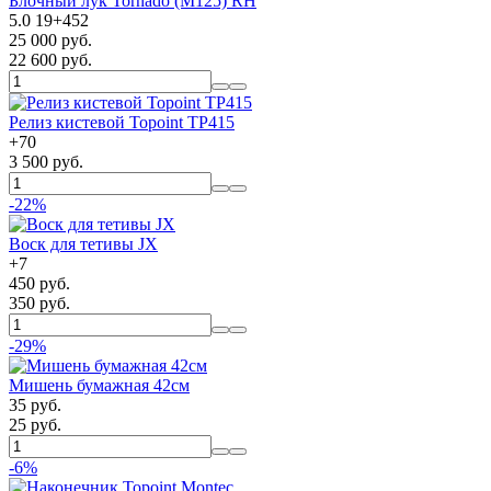
Блочный лук Tornado (M125) RH
5.0
19
+
452
25 000 руб.
22 600 руб.
Релиз кистевой Topoint TP415
+
70
3 500 руб.
-22%
Воск для тетивы JX
+
7
450 руб.
350 руб.
-29%
Мишень бумажная 42см
35 руб.
25 руб.
-6%