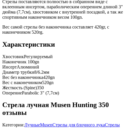
Стрелы поставляются полностью в собранном виде с
вклеенным инсертом, параболическим оперением длиной 3"
дюйма (7,7см), хвостовиком с внутренней посадкой, а так же
спортивным наконечником весом 100gn.
Вес самой стрелы без наконечника составляет 420gr, с
наконечником 520rg.
Характеристики
Хвостовик
Регулируемый
Наконечник
100gn
Инсерт
Алюминий
Диаметр трубки
8/6.2мм
Вес без наконечника
420gn
Вес с наконечником
520gn
Жесткость (Spine)
350
Оперение
Parabolic 3" (7,7см)
Стрела лучная Musen Hunting 350
отзывы
Категории:
Лучные
Musen
Стрелы для блочного лука
Стрелы