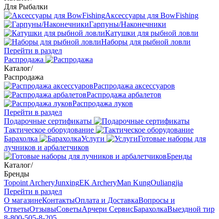
Для Рыбалки
Аксессуары для BowFishing
Гарпуны/Наконечники
Катушки для рыбной ловли
Наборы для рыбной ловли
Перейти в раздел
Распродажа
Каталог
/
Распродажа
Распродажа аксессуаров
Распродажа арбалетов
Распродажа луков
Перейти в раздел
Подарочные сертификаты
Тактическое оборудование
Барахолка
Услуги
Готовые наборы для
лучников и арбалетчиков
Бренды
Каталог
/
Бренды
Topoint Archery
Junxing
EK Archery
Man Kung
Ouliangjia
Перейти в раздел
О магазине
Контакты
Оплата и Доставка
Вопросы и
Ответы
Отзывы
Советы
Арчери Сервис
Барахолка
Выездной тир
8-800-505-8-205