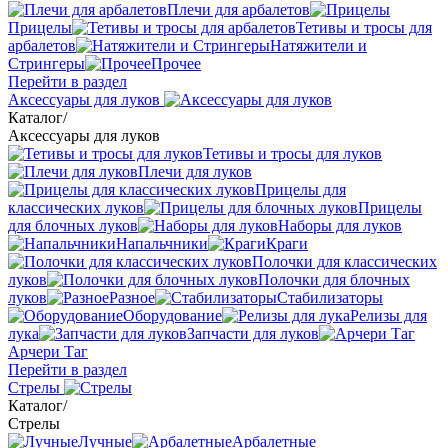
Плечи для арбалетов
Прицелы
Тетивы и тросы для
арбалетов
Натяжители и
Стрингеры
Прочее
Перейти в раздел
Аксессуары для луков
Каталог
/
Аксессуары для луков
Тетивы и тросы для луков
Плечи для луков
Прицелы для
классических луков
Прицелы
для блочных луков
Наборы для луков
Напальчники
Краги
Полочки для классических
луков
Полочки для блочных
луков
Разное
Стабилизаторы
Оборудование
Релизы для
лука
Запчасти для луков
Арчери Таг
Перейти в раздел
Стрелы
Каталог
/
Стрелы
Лучные
Арбалетные