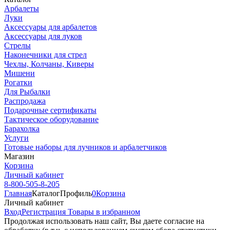
Арбалеты
Луки
Аксессуары для арбалетов
Аксессуары для луков
Стрелы
Наконечники для стрел
Чехлы, Колчаны, Киверы
Мишени
Рогатки
Для Рыбалки
Распродажа
Подарочные сертификаты
Тактическое оборудование
Барахолка
Услуги
Готовые наборы для лучников и арбалетчиков
Магазин
Корзина
Личный кабинет
8-800-505-8-205
Главная
Каталог
Профиль
0
Корзина
Личный кабинет
Вход
Регистрация
Товары в избранном
Продолжая использовать наш cайт, Вы даете согласие на