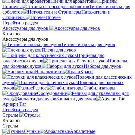
Плечи для арбалетов
Прицелы
Тетивы и тросы для
арбалетов
Натяжители и
Стрингеры
Прочее
Перейти в раздел
Аксессуары для луков
Каталог
/
Аксессуары для луков
Тетивы и тросы для луков
Плечи для луков
Прицелы для
классических луков
Прицелы
для блочных луков
Наборы для луков
Напальчники
Краги
Полочки для классических
луков
Полочки для блочных
луков
Разное
Стабилизаторы
Оборудование
Релизы для
лука
Запчасти для луков
Арчери Таг
Перейти в раздел
Стрелы
Каталог
/
Стрелы
Лучные
Арбалетные