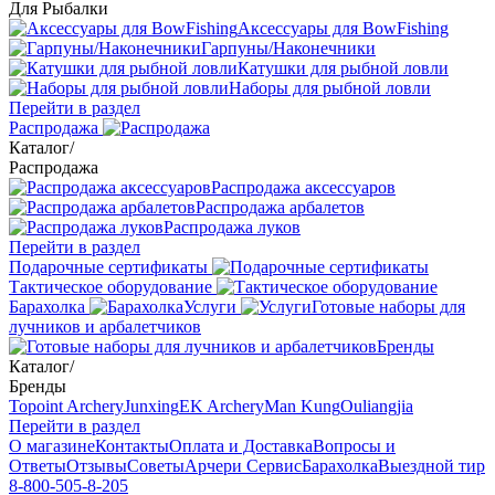
Для Рыбалки
Аксессуары для BowFishing
Гарпуны/Наконечники
Катушки для рыбной ловли
Наборы для рыбной ловли
Перейти в раздел
Распродажа
Каталог
/
Распродажа
Распродажа аксессуаров
Распродажа арбалетов
Распродажа луков
Перейти в раздел
Подарочные сертификаты
Тактическое оборудование
Барахолка
Услуги
Готовые наборы для
лучников и арбалетчиков
Бренды
Каталог
/
Бренды
Topoint Archery
Junxing
EK Archery
Man Kung
Ouliangjia
Перейти в раздел
О магазине
Контакты
Оплата и Доставка
Вопросы и
Ответы
Отзывы
Советы
Арчери Сервис
Барахолка
Выездной тир
8-800-505-8-205