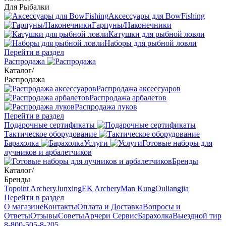
Для Рыбалки
Аксессуары для BowFishing
Гарпуны/Наконечники
Катушки для рыбной ловли
Наборы для рыбной ловли
Перейти в раздел
Распродажа
Каталог
/
Распродажа
Распродажа аксессуаров
Распродажа арбалетов
Распродажа луков
Перейти в раздел
Подарочные сертификаты
Тактическое оборудование
Барахолка
Услуги
Готовые наборы для
лучников и арбалетчиков
Бренды
Каталог
/
Бренды
Topoint Archery
Junxing
EK Archery
Man Kung
Ouliangjia
Перейти в раздел
О магазине
Контакты
Оплата и Доставка
Вопросы и
Ответы
Отзывы
Советы
Арчери Сервис
Барахолка
Выездной тир
8-800-505-8-205