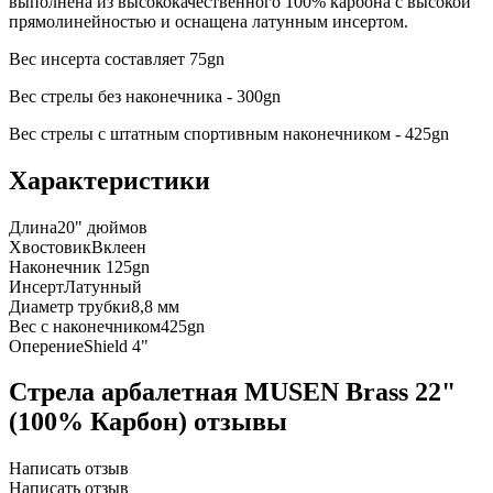
выполнена из высококачественного 100% карбона с высокой
прямолинейностью и оснащена латунным инсертом.
Вес инсерта составляет 75gn
Вес стрелы без наконечника - 300gn
Вес стрелы с штатным спортивным наконечником - 425gn
Характеристики
Длина
20" дюймов
Хвостовик
Вклеен
Наконечник
125gn
Инсерт
Латунный
Диаметр трубки
8,8 мм
Вес с наконечником
425gn
Оперение
Shield 4"
Стрела арбалетная MUSEN Brass 22"
(100% Карбон) отзывы
Написать отзыв
Написать отзыв