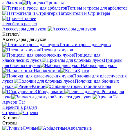
арбалетов
Прицелы
Тетивы и тросы для арбалетов
Натяжители и Стрингеры
Прочее
Перейти в раздел
Аксессуары для луков
Каталог
/
Аксессуары для луков
Тетивы и тросы для луков
Плечи для луков
Прицелы для
классических луков
Прицелы
для блочных луков
Наборы для луков
Напальчники
Краги
Полочки для классических
луков
Полочки для блочных
луков
Разное
Стабилизаторы
Оборудование
Релизы для
лука
Запчасти для луков
Арчери Таг
Перейти в раздел
Стрелы
Каталог
/
Стрелы
Лучные
Арбалетные