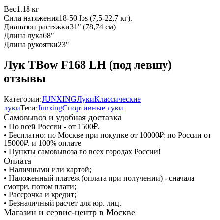
Вес
1.18 кг
Сила натяжения
18-50 lbs (7,5-22,7 кг).
Диапазон растяжки
31" (78,74 см)
Длина лука
68"
Длина рукоятки
23"
Лук TBow F168 LH (под левшу)
отзывы
Категории:
JUNXING
Луки
Классические
луки
Теги:
Junxing
Спортивные луки
Самовывоз и удобная доставка
• По всей России - от 1500₽.
• Бесплатно: по Москве при покупке от 10000₽; по России от
15000₽. и 100% оплате.
• Пункты самовывоза во всех городах России!
Оплата
• Наличными или картой;
• Наложенный платеж (оплата при получении) - сначала
смотри, потом плати;
• Рассрочка и кредит;
• Безналичный расчет для юр. лиц.
Магазин и сервис-центр в Москве