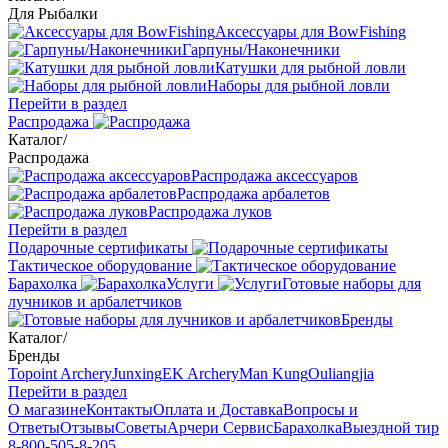
Для Рыбалки
Аксессуары для BowFishing
Гарпуны/Наконечники
Катушки для рыбной ловли
Наборы для рыбной ловли
Перейти в раздел
Распродажа
Каталог
/
Распродажа
Распродажа аксессуаров
Распродажа арбалетов
Распродажа луков
Перейти в раздел
Подарочные сертификаты
Тактическое оборудование
Барахолка
Услуги
Готовые наборы для
лучников и арбалетчиков
Бренды
Каталог
/
Бренды
Topoint Archery
Junxing
EK Archery
Man Kung
Ouliangjia
Перейти в раздел
О магазине
Контакты
Оплата и Доставка
Вопросы и
Ответы
Отзывы
Советы
Арчери Сервис
Барахолка
Выездной тир
8-800-505-8-205