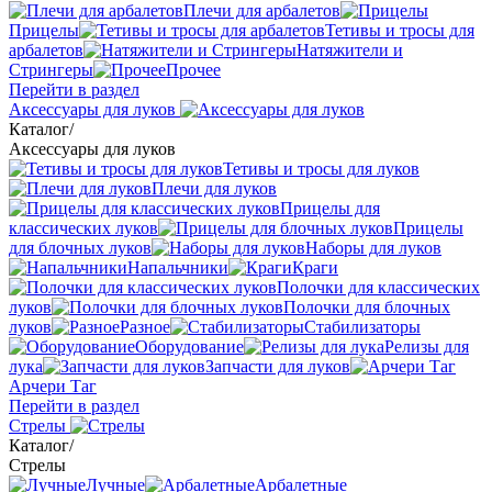
Плечи для арбалетов
Прицелы
Тетивы и тросы для
арбалетов
Натяжители и
Стрингеры
Прочее
Перейти в раздел
Аксессуары для луков
Каталог
/
Аксессуары для луков
Тетивы и тросы для луков
Плечи для луков
Прицелы для
классических луков
Прицелы
для блочных луков
Наборы для луков
Напальчники
Краги
Полочки для классических
луков
Полочки для блочных
луков
Разное
Стабилизаторы
Оборудование
Релизы для
лука
Запчасти для луков
Арчери Таг
Перейти в раздел
Стрелы
Каталог
/
Стрелы
Лучные
Арбалетные