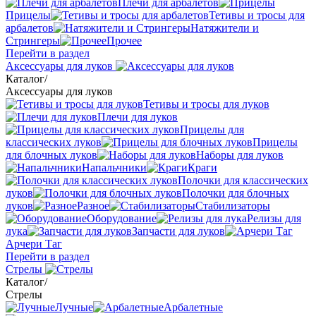
Плечи для арбалетов
Прицелы
Тетивы и тросы для
арбалетов
Натяжители и
Стрингеры
Прочее
Перейти в раздел
Аксессуары для луков
Каталог
/
Аксессуары для луков
Тетивы и тросы для луков
Плечи для луков
Прицелы для
классических луков
Прицелы
для блочных луков
Наборы для луков
Напальчники
Краги
Полочки для классических
луков
Полочки для блочных
луков
Разное
Стабилизаторы
Оборудование
Релизы для
лука
Запчасти для луков
Арчери Таг
Перейти в раздел
Стрелы
Каталог
/
Стрелы
Лучные
Арбалетные