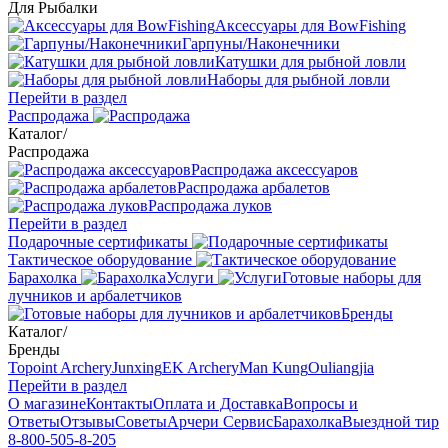
Для Рыбалки
Аксессуары для BowFishing
Гарпуны/Наконечники
Катушки для рыбной ловли
Наборы для рыбной ловли
Перейти в раздел
Распродажа
Каталог
/
Распродажа
Распродажа аксессуаров
Распродажа арбалетов
Распродажа луков
Перейти в раздел
Подарочные сертификаты
Тактическое оборудование
Барахолка
Услуги
Готовые наборы для
лучников и арбалетчиков
Бренды
Каталог
/
Бренды
Topoint Archery
Junxing
EK Archery
Man Kung
Ouliangjia
Перейти в раздел
О магазине
Контакты
Оплата и Доставка
Вопросы и
Ответы
Отзывы
Советы
Арчери Сервис
Барахолка
Выездной тир
8-800-505-8-205