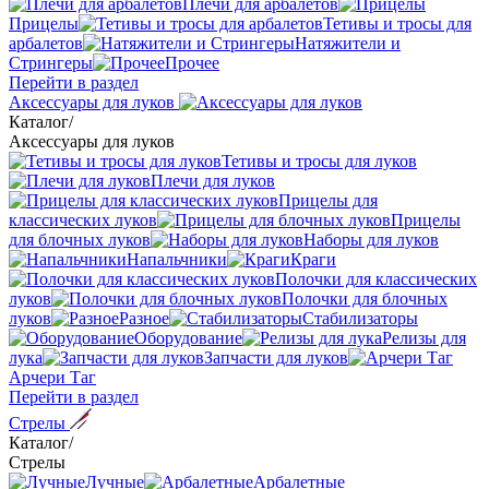
Плечи для арбалетов
Прицелы
Тетивы и тросы для
арбалетов
Натяжители и
Стрингеры
Прочее
Перейти в раздел
Аксессуары для луков
Каталог
/
Аксессуары для луков
Тетивы и тросы для луков
Плечи для луков
Прицелы для
классических луков
Прицелы
для блочных луков
Наборы для луков
Напальчники
Краги
Полочки для классических
луков
Полочки для блочных
луков
Разное
Стабилизаторы
Оборудование
Релизы для
лука
Запчасти для луков
Арчери Таг
Перейти в раздел
Стрелы
Каталог
/
Стрелы
Лучные
Арбалетные