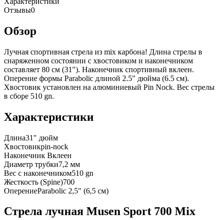
Характеристики
Отзывы
0
Обзор
Лучная спортивная стрела из mix карбона! Длина стрелы в
снаряженном состоянии с хвостовиком и наконечником
составляет 80 см (31"). Наконечник спортивный вклеен.
Оперение формы Parabolic длиной 2.5" дюйма (6.5 см).
Хвостовик установлен на алюминиевый Pin Nock. Вес стрелы
в сборе 510 gn.
Характеристики
Длина
31" дюйм
Хвостовик
pin-nock
Наконечник
Вклеен
Диаметр трубки
7,2 мм
Вес с наконечником
510 gn
Жесткость (Spine)
700
Оперение
Parabolic 2,5" (6,5 см)
Стрела лучная Musen Sport 700 Mix