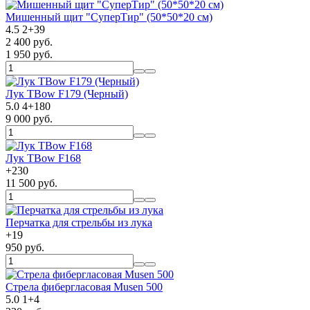
Мишенный щит "СуперТир" (50*50*20 см)
4.5
2
+
39
2 400 руб.
1 950 руб.
Лук TBow F179 (Черный)
5.0
4
+
180
9 000 руб.
Лук TBow F168
+
230
11 500 руб.
Перчатка для стрельбы из лука
+
19
950 руб.
Стрела фибергласовая Musen 500
5.0
1
+
4