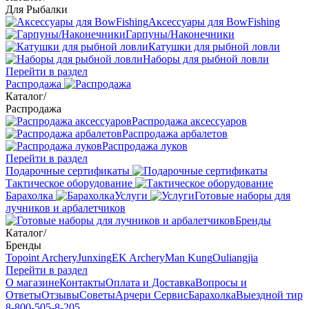
Для Рыбалки
Аксессуары для BowFishing
Гарпуны/Наконечники
Катушки для рыбной ловли
Наборы для рыбной ловли
Перейти в раздел
Распродажа
Каталог
/
Распродажа
Распродажа аксессуаров
Распродажа арбалетов
Распродажа луков
Перейти в раздел
Подарочные сертификаты
Тактическое оборудование
Барахолка
Услуги
Готовые наборы для
лучников и арбалетчиков
Бренды
Каталог
/
Бренды
Topoint Archery
Junxing
EK Archery
Man Kung
Ouliangjia
Перейти в раздел
О магазине
Контакты
Оплата и Доставка
Вопросы и
Ответы
Отзывы
Советы
Арчери Сервис
Барахолка
Выездной тир
8-800-505-8-205