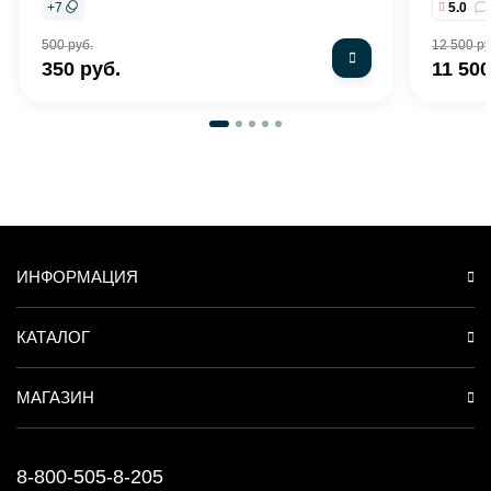
+
7
5.0
500 руб.
12 500 ру
350 руб.
11 500
ИНФОРМАЦИЯ
КАТАЛОГ
МАГАЗИН
8-800-505-8-205