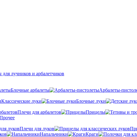
 для лучников и арбалетчиков
Блочные арбалеты
Арбалеты-пистол
Классические луки
Блочные луки
Плечи для арбалетов
Прицелы
Прочее
Плечи для луков
Пр
ков
Напальчники
Краги