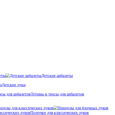
еты
Детские арбалеты
Детские луки
Тетивы и тросы для арбалетов
ицелы для классических луков
Полочки для классических луков