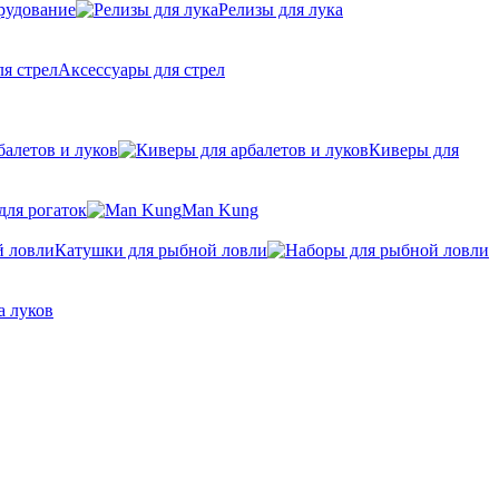
рудование
Релизы для лука
Аксессуары для стрел
балетов и луков
Киверы для
для рогаток
Man Kung
Катушки для рыбной ловли
а луков