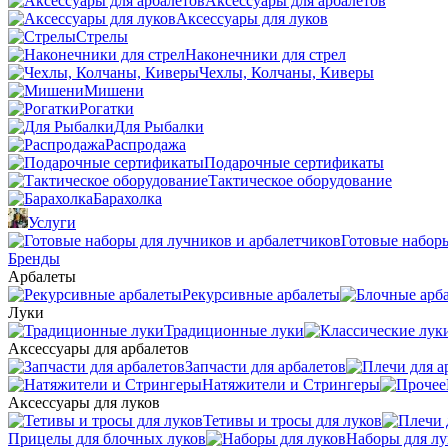
Аксессуары для арбалетов
Аксессуары для луков
Стрелы
Наконечники для стрел
Чехлы, Колчаны, Киверы
Мишени
Рогатки
Для Рыбалки
Распродажа
Подарочные сертификаты
Тактическое оборудование
Барахолка
Услуги
Готовые наборы
Бренды
Арбалеты
Рекурсивные арбалеты
Луки
Традиционные луки
Аксессуары для арбалетов
Запчасти для арбалетов
Натяжители и Стрингеры
Аксессуары для луков
Тетивы и тросы для луков
Прицелы для блочных луков
Наборы для лу