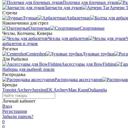
Полочки для блочных луков
Запчасти для луков
Арчери Т
Стрелы
Лучные
Арбалетные
Наконечники для стрел
Охотничьи
Спортивные
Чехлы, Колчаны, Киверы
Чехлы для арбалетов
Ч
арбалетов и луков
Рогатки
Centershot
Духовые трубки
Для Рыбалки
Аксессуары для BowFishing
Наборы для рыбной ловли
Распродажа
Распродажа аксессуаров
Бренды
Topoint Archery
Junxing
EK Archery
Man Kung
Ouliangjia
Личный кабинет
Вход
Регистрация
Забыли пароль?
0
0