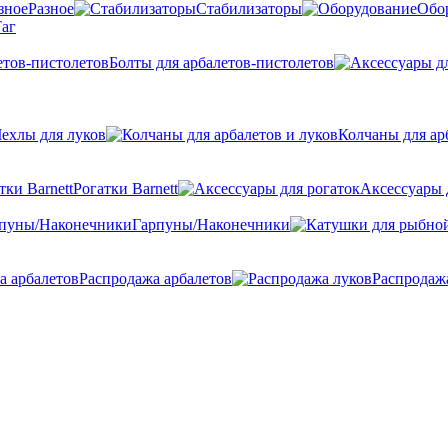
Разное
Стабилизаторы
Обо
аг
Болты для арбалетов-пистолетов
ехлы для луков
Колчаны для ар
Рогатки Barnett
Аксессуары 
Гарпуны/Наконечники
Распродажа арбалетов
Распродаж