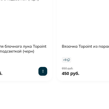
я блочного лука Topoint
Вязочка Topoint из пар
подсветкой (черн)
+
9
650 руб.
б.
450 руб.