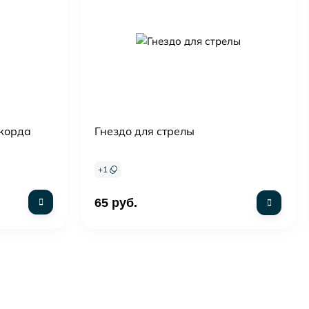
акорда
Гнездо для стрелы
+
1
65 руб.