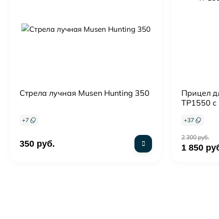
Стрела лучная Musen Hunting 350
Прицел дл
TP1550 с 
+
7
+
37
2 300 руб.
350 руб.
1 850 ру