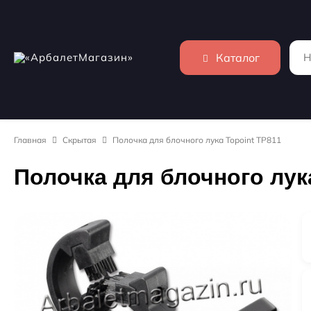
Каталог
Главная
Скрытая
Полочка для блочного лука Topoint TP811
Полочка для блочного лук