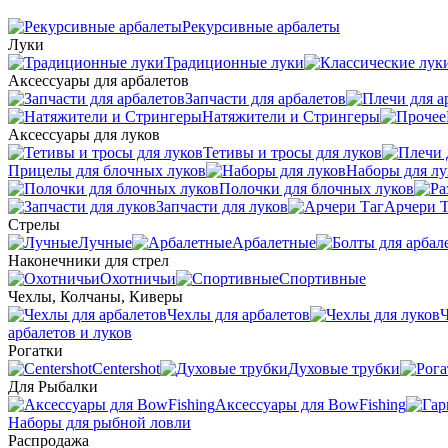
Рекурсивные арбалеты
Луки
Традиционные луки
Аксессуары для арбалетов
Запчасти для арбалетов
Натяжители и Стрингеры
Аксессуары для луков
Тетивы и тросы для луков
Прицелы для блочных луков
Наборы для лу
Полочки для блочных луков
Запчасти для луков
Арчери Т
Стрелы
Лучные
Арбалетные
Наконечники для стрел
Охотничьи
Спортивные
Чехлы, Колчаны, Киверы
Чехлы для арбалетов
Ч
арбалетов и луков
Рогатки
Centershot
Духовые трубки
Для Рыбалки
Аксессуары для BowFishing
Наборы для рыбной ловли
Распродажа