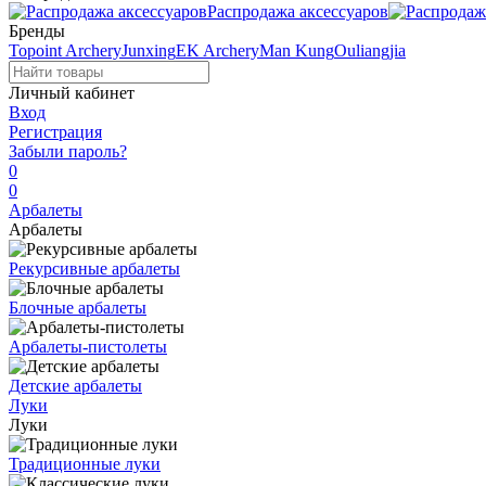
Распродажа аксессуаров
Бренды
Topoint Archery
Junxing
EK Archery
Man Kung
Ouliangjia
Личный кабинет
Вход
Регистрация
Забыли пароль?
0
0
Арбалеты
Арбалеты
Рекурсивные арбалеты
Блочные арбалеты
Арбалеты-пистолеты
Детские арбалеты
Луки
Луки
Традиционные луки