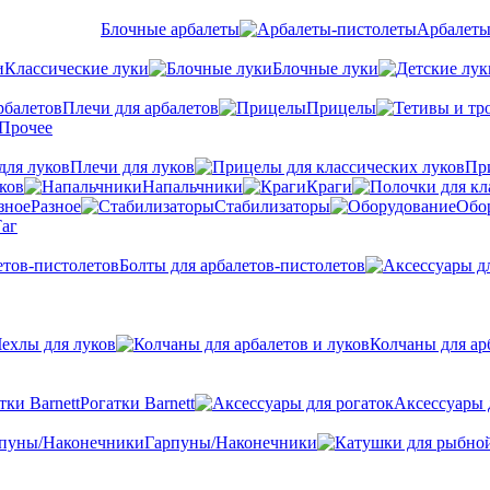
Блочные арбалеты
Арбалеты
Классические луки
Блочные луки
Плечи для арбалетов
Прицелы
Прочее
Плечи для луков
Пр
ков
Напальчники
Краги
Разное
Стабилизаторы
Обо
аг
Болты для арбалетов-пистолетов
ехлы для луков
Колчаны для ар
Рогатки Barnett
Аксессуары 
Гарпуны/Наконечники