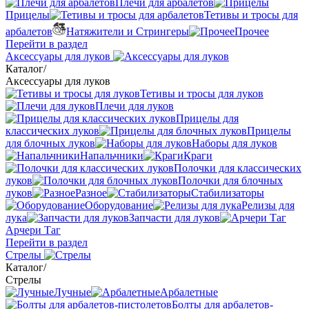
Плечи для арбалетов
Прицелы
Тетивы и тросы для
арбалетов
Натяжители и Стрингеры
Прочее
Перейти в раздел
Аксессуары для луков
Каталог
/
Аксессуары для луков
Тетивы и тросы для луков
Плечи для луков
Прицелы для
классических луков
Прицелы
для блочных луков
Наборы для луков
Напальчники
Краги
Полочки для классических
луков
Полочки для блочных
луков
Разное
Стабилизаторы
Оборудование
Релизы для
лука
Запчасти для луков
Арчери Таг
Перейти в раздел
Стрелы
Каталог
/
Стрелы
Лучные
Арбалетные
Болты для арбалетов-