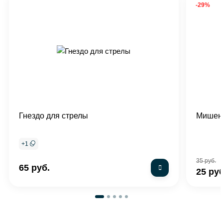
-29%
Гнездо для стрелы
Мишен
+
1
35 руб.
65 руб.
25 руб