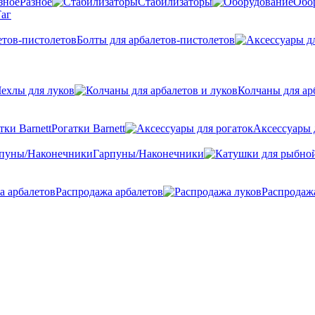
Разное
Стабилизаторы
Обо
аг
Болты для арбалетов-пистолетов
ехлы для луков
Колчаны для ар
Рогатки Barnett
Аксессуары 
Гарпуны/Наконечники
Распродажа арбалетов
Распродаж