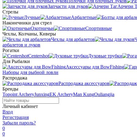
Полочки для блочных луков
Запчасти для луков
Арчери Т
Стрелы
Лучные
Арбалетные
Наконечники для стрел
Охотничьи
Спортивные
Чехлы, Колчаны, Киверы
Чехлы для арбалетов
Ч
арбалетов и луков
Рогатки
Centershot
Духовые трубки
Для Рыбалки
Аксессуары для BowFishing
Наборы для рыбной ловли
Распродажа
Распродажа аксессуаров
Бренды
Topoint Archery
Junxing
EK Archery
Man Kung
Ouliangjia
Личный кабинет
Вход
Регистрация
Забыли пароль?
0
0