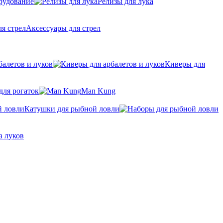
рудование
Релизы для лука
Аксессуары для стрел
балетов и луков
Киверы для
для рогаток
Man Kung
Катушки для рыбной ловли
а луков