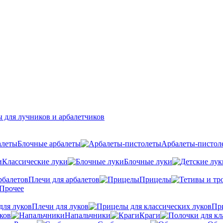
 для лучников и арбалетчиков
Блочные арбалеты
Арбалеты-пистол
Классические луки
Блочные луки
Плечи для арбалетов
Прицелы
Прочее
Плечи для луков
Пр
ков
Напальчники
Краги