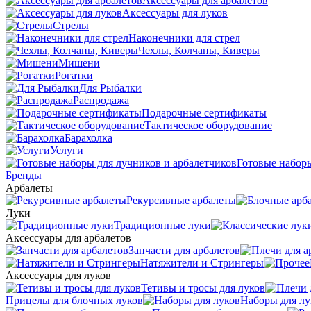
Аксессуары для арбалетов
Аксессуары для луков
Стрелы
Наконечники для стрел
Чехлы, Колчаны, Киверы
Мишени
Рогатки
Для Рыбалки
Распродажа
Подарочные сертификаты
Тактическое оборудование
Барахолка
Услуги
Готовые наборы
Бренды
Арбалеты
Рекурсивные арбалеты
Луки
Традиционные луки
Аксессуары для арбалетов
Запчасти для арбалетов
Натяжители и Стрингеры
Аксессуары для луков
Тетивы и тросы для луков
Прицелы для блочных луков
Наборы для лу