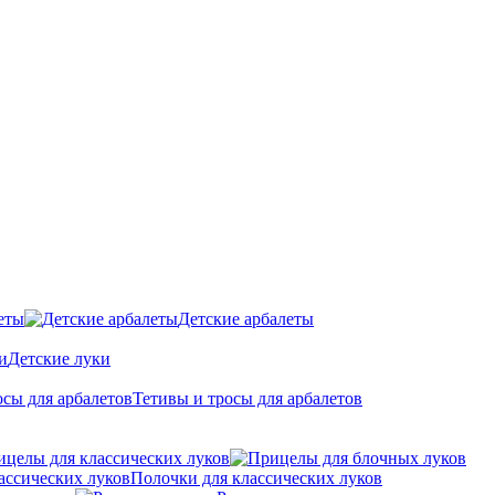
еты
Детские арбалеты
Детские луки
Тетивы и тросы для арбалетов
ицелы для классических луков
Полочки для классических луков