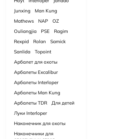
Hoyt
Interloper
Jandao
Junxing
Man Kung
Mathews
NAP
OZ
Ouliangjia
PSE
Ragim
Rexpid
Rolan
Samick
Sanlida
Topoint
Арбалет для охоты
Арбалеты Excalibur
Арбалеты Interloper
Арбалеты Man Kung
Арбалеты TDR
Для детей
Луки Interloper
Наконечник для охоты
Наконечники для