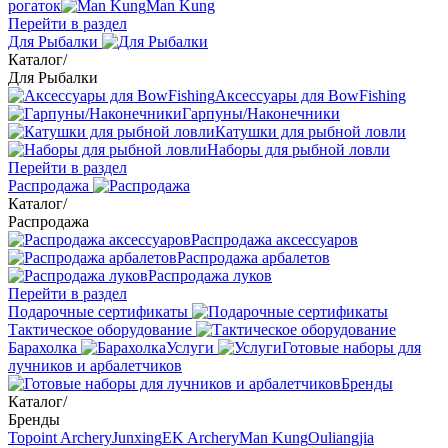
рогаток
Man Kung
Перейти в раздел
Для Рыбалки
Каталог
/
Для Рыбалки
Аксессуары для BowFishing
Гарпуны/Наконечники
Катушки для рыбной ловли
Наборы для рыбной ловли
Перейти в раздел
Распродажа
Каталог
/
Распродажа
Распродажа аксессуаров
Распродажа арбалетов
Распродажа луков
Перейти в раздел
Подарочные сертификаты
Тактическое оборудование
Барахолка
Услуги
Готовые наборы для
лучников и арбалетчиков
Бренды
Каталог
/
Бренды
Topoint Archery
Junxing
EK Archery
Man Kung
Ouliangjia