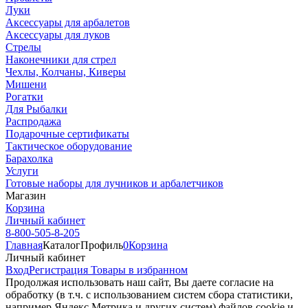
Луки
Аксессуары для арбалетов
Аксессуары для луков
Стрелы
Наконечники для стрел
Чехлы, Колчаны, Киверы
Мишени
Рогатки
Для Рыбалки
Распродажа
Подарочные сертификаты
Тактическое оборудование
Барахолка
Услуги
Готовые наборы для лучников и арбалетчиков
Магазин
Корзина
Личный кабинет
8-800-505-8-205
Главная
Каталог
Профиль
0
Корзина
Личный кабинет
Вход
Регистрация
Товары в избранном
Продолжая использовать наш cайт, Вы даете согласие на
обработку (в т.ч. с использованием систем сбора статистики,
например Яндекс.Метрика и других систем) файлов cookie и