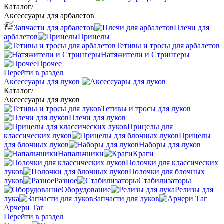
Каталог
/
Аксессуары для арбалетов
Запчасти для арбалетов
Плечи для
арбалетов
Прицелы
Тетивы и тросы для арбалетов
Натяжители и Стрингеры
Прочее
Перейти в раздел
Аксессуары для луков
Каталог
/
Аксессуары для луков
Тетивы и тросы для луков
Плечи для луков
Прицелы для
классических луков
Прицелы
для блочных луков
Наборы для луков
Напальчники
Краги
Полочки для классических
луков
Полочки для блочных
луков
Разное
Стабилизаторы
Оборудование
Релизы для
лука
Запчасти для луков
Арчери Таг
Перейти в раздел