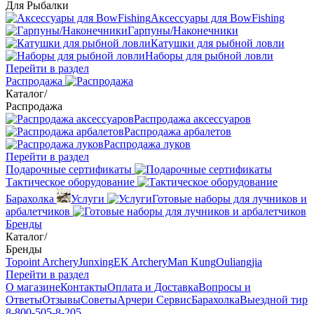
Для Рыбалки
Аксессуары для BowFishing
Гарпуны/Наконечники
Катушки для рыбной ловли
Наборы для рыбной ловли
Перейти в раздел
Распродажа
Каталог
/
Распродажа
Распродажа аксессуаров
Распродажа арбалетов
Распродажа луков
Перейти в раздел
Подарочные сертификаты
Тактическое оборудование
Барахолка
Услуги
Готовые наборы для лучников и
арбалетчиков
Бренды
Каталог
/
Бренды
Topoint Archery
Junxing
EK Archery
Man Kung
Ouliangjia
Перейти в раздел
О магазине
Контакты
Оплата и Доставка
Вопросы и
Ответы
Отзывы
Советы
Арчери Сервис
Барахолка
Выездной тир
8-800-505-8-205