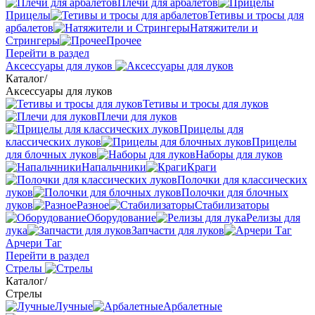
Плечи для арбалетов
Прицелы
Тетивы и тросы для
арбалетов
Натяжители и
Стрингеры
Прочее
Перейти в раздел
Аксессуары для луков
Каталог
/
Аксессуары для луков
Тетивы и тросы для луков
Плечи для луков
Прицелы для
классических луков
Прицелы
для блочных луков
Наборы для луков
Напальчники
Краги
Полочки для классических
луков
Полочки для блочных
луков
Разное
Стабилизаторы
Оборудование
Релизы для
лука
Запчасти для луков
Арчери Таг
Перейти в раздел
Стрелы
Каталог
/
Стрелы
Лучные
Арбалетные