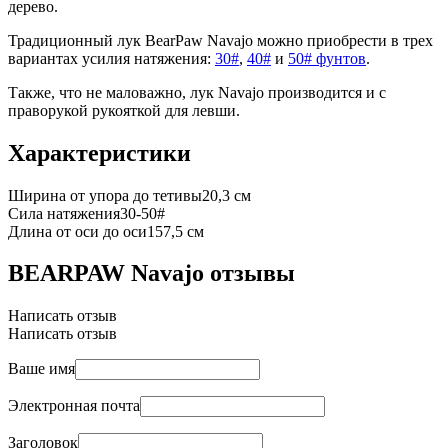
дерево.
Традиционный лук BearPaw Navajo можно приобрести в трех
вариантах усилия натяжения:
30#
,
40#
и
50# фунтов
.
Также, что не маловажно, лук Navajo производится и с
праворукой рукояткой для левши.
Характеристики
Ширина от упора до тетивы
20,3 см
Сила натяжения
30-50#
Длина от оси до оси
157,5 см
BEARPAW Navajo отзывы
Написать отзыв
Написать отзыв
Ваше имя
Электронная почта
Заголовок