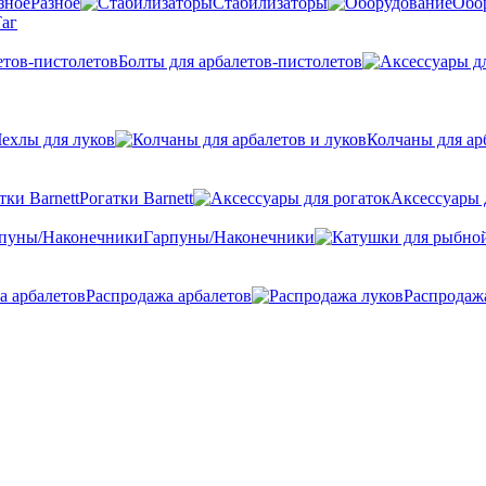
Разное
Стабилизаторы
Обо
аг
Болты для арбалетов-пистолетов
ехлы для луков
Колчаны для ар
Рогатки Barnett
Аксессуары 
Гарпуны/Наконечники
Распродажа арбалетов
Распродаж