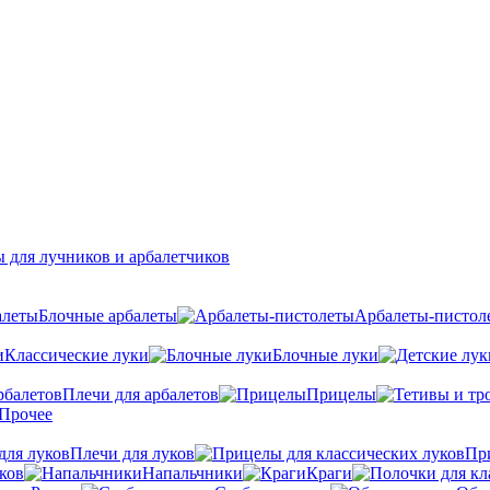
 для лучников и арбалетчиков
Блочные арбалеты
Арбалеты-пистол
Классические луки
Блочные луки
Плечи для арбалетов
Прицелы
Прочее
Плечи для луков
Пр
ков
Напальчники
Краги