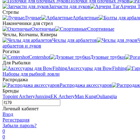
Полочки для блочных луков
Запчасти для луков
Арчери Т
Стрелы
Лучные
Арбалетные
Наконечники для стрел
Охотничьи
Спортивные
Чехлы, Колчаны, Киверы
Чехлы для арбалетов
Ч
арбалетов и луков
Рогатки
Centershot
Духовые трубки
Для Рыбалки
Аксессуары для BowFishing
Наборы для рыбной ловли
Распродажа
Распродажа аксессуаров
Бренды
Topoint Archery
Junxing
EK Archery
Man Kung
Ouliangjia
Личный кабинет
Вход
Регистрация
Забыли пароль?
0
0