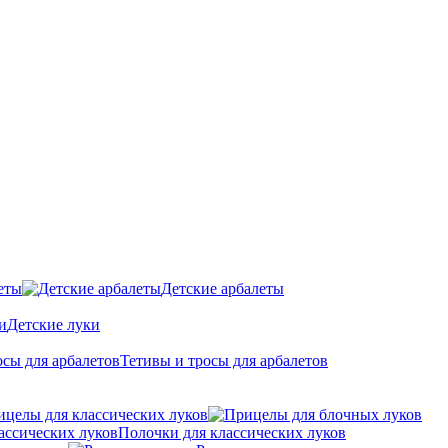
еты
Детские арбалеты
Детские луки
Тетивы и тросы для арбалетов
ицелы для классических луков
Полочки для классических луков