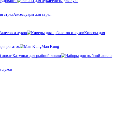
рудование
Релизы для лука
Аксессуары для стрел
балетов и луков
Киверы для
для рогаток
Man Kung
Катушки для рыбной ловли
а луков