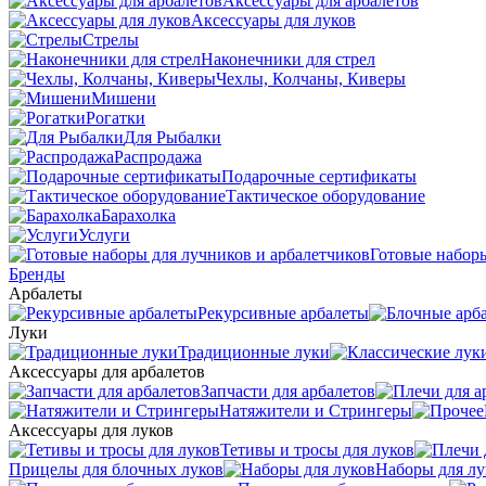
Аксессуары для арбалетов
Аксессуары для луков
Стрелы
Наконечники для стрел
Чехлы, Колчаны, Киверы
Мишени
Рогатки
Для Рыбалки
Распродажа
Подарочные сертификаты
Тактическое оборудование
Барахолка
Услуги
Готовые наборы
Бренды
Арбалеты
Рекурсивные арбалеты
Луки
Традиционные луки
Аксессуары для арбалетов
Запчасти для арбалетов
Натяжители и Стрингеры
Аксессуары для луков
Тетивы и тросы для луков
Прицелы для блочных луков
Наборы для лу