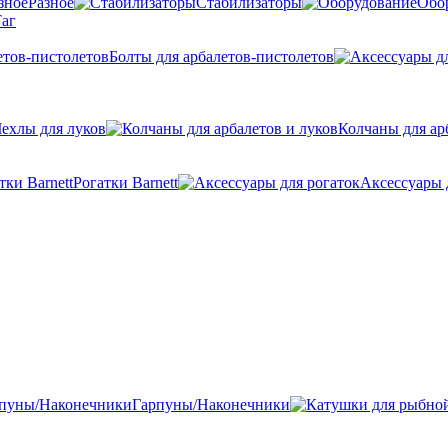
Разное
Стабилизаторы
Обо
аг
Болты для арбалетов-пистолетов
ехлы для луков
Колчаны для ар
Рогатки Barnett
Аксессуары 
Гарпуны/Наконечники