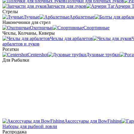
Полочки для блочных луков
Запчасти для луков
Арчери Т
Стрелы
Лучные
Арбалетные
Наконечники для стрел
Охотничьи
Спортивные
Чехлы, Колчаны, Киверы
Чехлы для арбалетов
Ч
арбалетов и луков
Рогатки
Centershot
Духовые трубки
Для Рыбалки
Аксессуары для BowFishing
Наборы для рыбной ловли
Распродажа