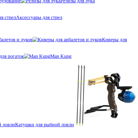
рудование
Релизы для лука
Аксессуары для стрел
балетов и луков
Киверы для
для рогаток
Man Kung
Катушки для рыбной ловли