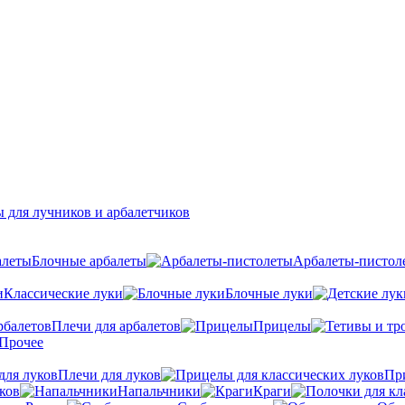
 для лучников и арбалетчиков
Блочные арбалеты
Арбалеты-пистол
Классические луки
Блочные луки
Плечи для арбалетов
Прицелы
Прочее
Плечи для луков
Пр
ков
Напальчники
Краги