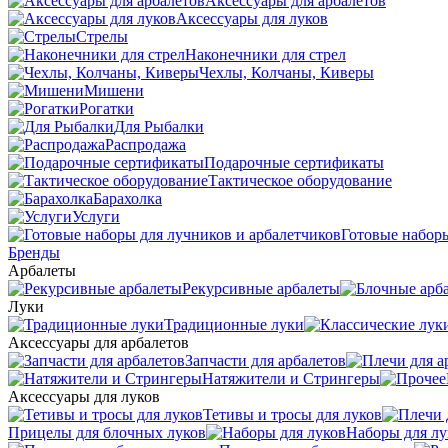
Аксессуары для арбалетов
Аксессуары для луков
Стрелы
Наконечники для стрел
Чехлы, Колчаны, Киверы
Мишени
Рогатки
Для Рыбалки
Распродажа
Подарочные сертификаты
Тактическое оборудование
Барахолка
Услуги
Готовые наборы
Бренды
Арбалеты
Рекурсивные арбалеты
Луки
Традиционные луки
Аксессуары для арбалетов
Запчасти для арбалетов
Натяжители и Стрингеры
Аксессуары для луков
Тетивы и тросы для луков
Прицелы для блочных луков
Наборы для лу