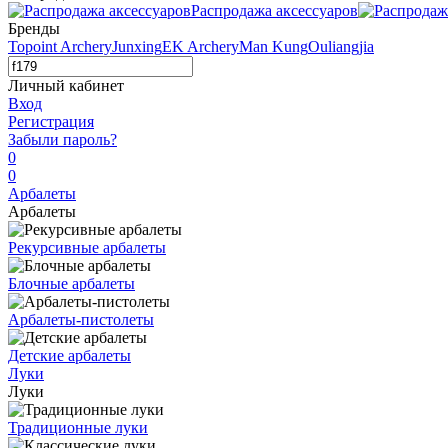
Распродажа аксессуаров
Бренды
Topoint Archery
Junxing
EK Archery
Man Kung
Ouliangjia
Личный кабинет
Вход
Регистрация
Забыли пароль?
0
0
Арбалеты
Арбалеты
Рекурсивные арбалеты
Блочные арбалеты
Арбалеты-пистолеты
Детские арбалеты
Луки
Луки
Традиционные луки