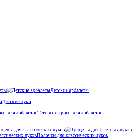
еты
Детские арбалеты
Детские луки
Тетивы и тросы для арбалетов
ицелы для классических луков
Полочки для классических луков