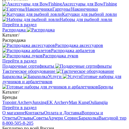
Аксессуары для BowFishing
Гарпуны/Наконечники
Катушки для рыбной ловли
Наборы для рыбной ловли
Перейти в раздел
Распродажа
Каталог
/
Распродажа
Распродажа аксессуаров
Распродажа арбалетов
Распродажа луков
Перейти в раздел
Подарочные сертификаты
Тактическое оборудование
Барахолка
Услуги
Готовые наборы для
лучников и арбалетчиков
Бренды
Каталог
/
Бренды
Topoint Archery
Junxing
EK Archery
Man Kung
Ouliangjia
Перейти в раздел
О магазине
Контакты
Оплата и Доставка
Вопросы и
Ответы
Отзывы
Советы
Арчери Сервис
Барахолка
Выездной тир
8-800-505-8-205
Бесплатно по всей России