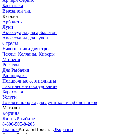
Арчери Сервис
Барахолка
Выездной тир
Каталог
Арбалеты
Луки
Аксессуары для арбалетов
Аксессуары для луков
Стрелы
Наконечники для стрел
Чехлы, Колчаны, Киверы
Мишени
Рогатки
Для Рыбалки
Распродажа
Подарочные сертификаты
Тактическое оборудование
Барахолка
Услуги
Готовые наборы для лучников и арбалетчиков
Магазин
Корзина
Личный кабинет
8-800-505-8-205
Главная
Каталог
Профиль
0
Корзина