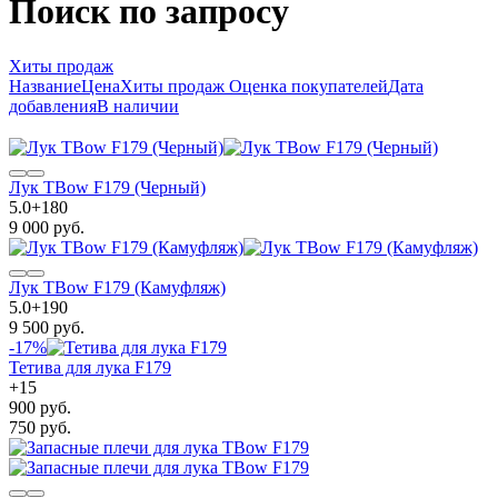
Поиск по запросу
Хиты продаж
Название
Цена
Хиты продаж
Оценка покупателей
Дата
добавления
В наличии
Лук TBow F179 (Черный)
5.0
+
180
9 000 руб.
Лук TBow F179 (Камуфляж)
5.0
+
190
9 500 руб.
-17%
Тетива для лука F179
+
15
900 руб.
750 руб.