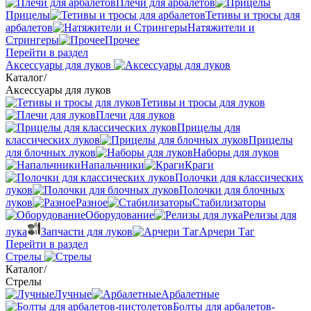
Плечи для арбалетов
Прицелы
Тетивы и тросы для
арбалетов
Натяжители и
Стрингеры
Прочее
Перейти в раздел
Аксессуары для луков
Каталог
/
Аксессуары для луков
Тетивы и тросы для луков
Плечи для луков
Прицелы для
классических луков
Прицелы
для блочных луков
Наборы для луков
Напальчники
Краги
Полочки для классических
луков
Полочки для блочных
луков
Разное
Стабилизаторы
Оборудование
Релизы для
лука
Запчасти для луков
Арчери Таг
Перейти в раздел
Стрелы
Каталог
/
Стрелы
Лучные
Арбалетные
Болты для арбалетов-