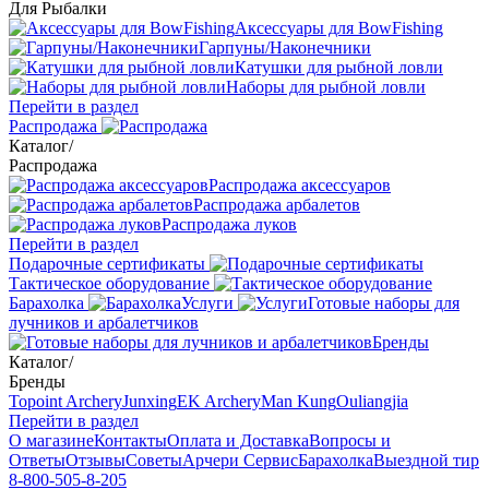
Для Рыбалки
Аксессуары для BowFishing
Гарпуны/Наконечники
Катушки для рыбной ловли
Наборы для рыбной ловли
Перейти в раздел
Распродажа
Каталог
/
Распродажа
Распродажа аксессуаров
Распродажа арбалетов
Распродажа луков
Перейти в раздел
Подарочные сертификаты
Тактическое оборудование
Барахолка
Услуги
Готовые наборы для
лучников и арбалетчиков
Бренды
Каталог
/
Бренды
Topoint Archery
Junxing
EK Archery
Man Kung
Ouliangjia
Перейти в раздел
О магазине
Контакты
Оплата и Доставка
Вопросы и
Ответы
Отзывы
Советы
Арчери Сервис
Барахолка
Выездной тир
8-800-505-8-205