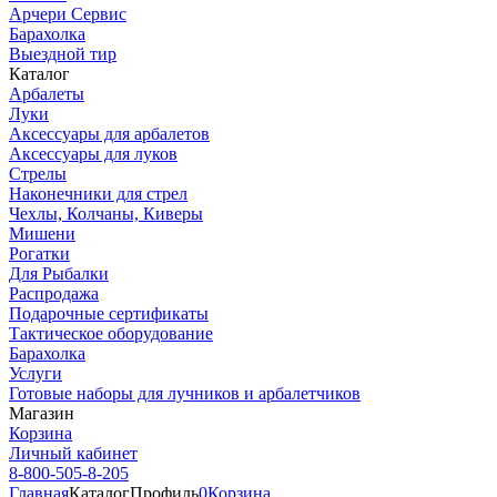
Арчери Сервис
Барахолка
Выездной тир
Каталог
Арбалеты
Луки
Аксессуары для арбалетов
Аксессуары для луков
Стрелы
Наконечники для стрел
Чехлы, Колчаны, Киверы
Мишени
Рогатки
Для Рыбалки
Распродажа
Подарочные сертификаты
Тактическое оборудование
Барахолка
Услуги
Готовые наборы для лучников и арбалетчиков
Магазин
Корзина
Личный кабинет
8-800-505-8-205
Главная
Каталог
Профиль
0
Корзина