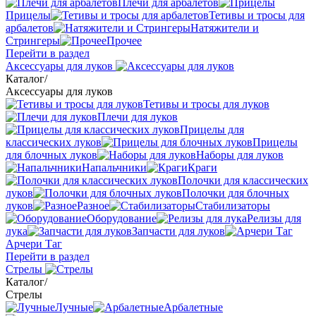
Плечи для арбалетов
Прицелы
Тетивы и тросы для
арбалетов
Натяжители и
Стрингеры
Прочее
Перейти в раздел
Аксессуары для луков
Каталог
/
Аксессуары для луков
Тетивы и тросы для луков
Плечи для луков
Прицелы для
классических луков
Прицелы
для блочных луков
Наборы для луков
Напальчники
Краги
Полочки для классических
луков
Полочки для блочных
луков
Разное
Стабилизаторы
Оборудование
Релизы для
лука
Запчасти для луков
Арчери Таг
Перейти в раздел
Стрелы
Каталог
/
Стрелы
Лучные
Арбалетные