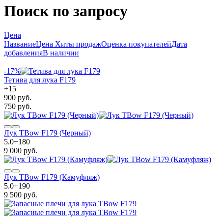
Поиск по запросу
Цена
Название
Цена
Хиты продаж
Оценка покупателей
Дата
добавления
В наличии
-17%
Тетива для лука F179
+
15
900 руб.
750 руб.
Лук TBow F179 (Черный)
5.0
+
180
9 000 руб.
Лук TBow F179 (Камуфляж)
5.0
+
190
9 500 руб.