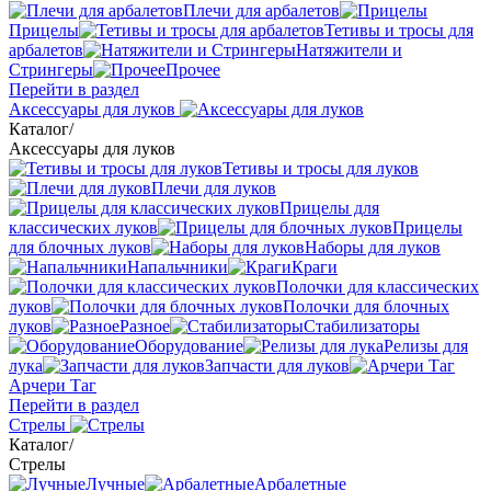
Плечи для арбалетов
Прицелы
Тетивы и тросы для
арбалетов
Натяжители и
Стрингеры
Прочее
Перейти в раздел
Аксессуары для луков
Каталог
/
Аксессуары для луков
Тетивы и тросы для луков
Плечи для луков
Прицелы для
классических луков
Прицелы
для блочных луков
Наборы для луков
Напальчники
Краги
Полочки для классических
луков
Полочки для блочных
луков
Разное
Стабилизаторы
Оборудование
Релизы для
лука
Запчасти для луков
Арчери Таг
Перейти в раздел
Стрелы
Каталог
/
Стрелы
Лучные
Арбалетные