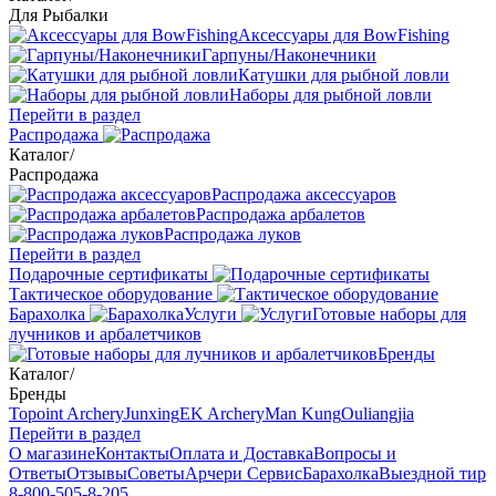
Для Рыбалки
Аксессуары для BowFishing
Гарпуны/Наконечники
Катушки для рыбной ловли
Наборы для рыбной ловли
Перейти в раздел
Распродажа
Каталог
/
Распродажа
Распродажа аксессуаров
Распродажа арбалетов
Распродажа луков
Перейти в раздел
Подарочные сертификаты
Тактическое оборудование
Барахолка
Услуги
Готовые наборы для
лучников и арбалетчиков
Бренды
Каталог
/
Бренды
Topoint Archery
Junxing
EK Archery
Man Kung
Ouliangjia
Перейти в раздел
О магазине
Контакты
Оплата и Доставка
Вопросы и
Ответы
Отзывы
Советы
Арчери Сервис
Барахолка
Выездной тир
8-800-505-8-205