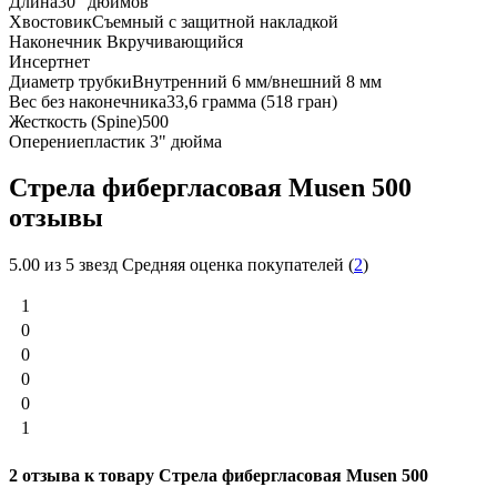
Длина
30" дюймов
Хвостовик
Съемный с защитной накладкой
Наконечник
Вкручивающийся
Инсерт
нет
Диаметр трубки
Внутренний 6 мм/внешний 8 мм
Вес без наконечника
33,6 грамма (518 гран)
Жесткость (Spine)
500
Оперение
пластик 3" дюйма
Стрела фибергласовая Musen 500
отзывы
5.00
из 5 звезд Средняя оценка покупателей (
2
)
1
0
0
0
0
1
2 отзыва к товару Стрела фибергласовая Musen 500