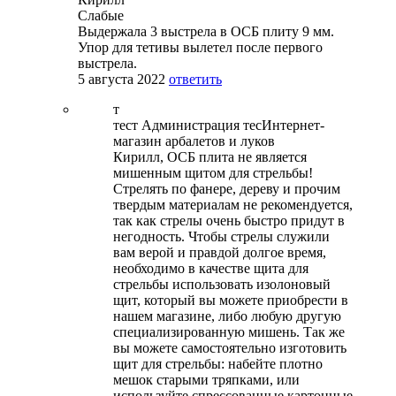
Слабые
Выдержала 3 выстрела в ОСБ плиту 9 мм.
Упор для тетивы вылетел после первого
выстрела.
5 августа 2022
ответить
т
тест Администрация тес
Интернет-
магазин арбалетов и луков
Кирилл, ОСБ плита не является
мишенным щитом для стрельбы!
Стрелять по фанере, дереву и прочим
твердым материалам не рекомендуется,
так как стрелы очень быстро придут в
негодность. Чтобы стрелы служили
вам верой и правдой долгое время,
необходимо в качестве щита для
стрельбы использовать изолоновый
щит, который вы можете приобрести в
нашем магазине, либо любую другую
специализированную мишень. Так же
вы можете самостоятельно изготовить
щит для стрельбы: набейте плотно
мешок старыми тряпками, или
используйте спрессованные картонные