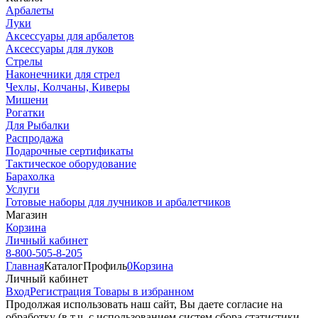
Арбалеты
Луки
Аксессуары для арбалетов
Аксессуары для луков
Стрелы
Наконечники для стрел
Чехлы, Колчаны, Киверы
Мишени
Рогатки
Для Рыбалки
Распродажа
Подарочные сертификаты
Тактическое оборудование
Барахолка
Услуги
Готовые наборы для лучников и арбалетчиков
Магазин
Корзина
Личный кабинет
8-800-505-8-205
Главная
Каталог
Профиль
0
Корзина
Личный кабинет
Вход
Регистрация
Товары в избранном
Продолжая использовать наш cайт, Вы даете согласие на
обработку (в т.ч. с использованием систем сбора статистики,