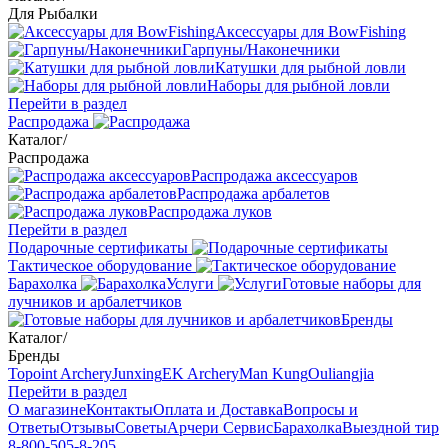
Для Рыбалки
Аксессуары для BowFishing
Гарпуны/Наконечники
Катушки для рыбной ловли
Наборы для рыбной ловли
Перейти в раздел
Распродажа
Каталог
/
Распродажа
Распродажа аксессуаров
Распродажа арбалетов
Распродажа луков
Перейти в раздел
Подарочные сертификаты
Тактическое оборудование
Барахолка
Услуги
Готовые наборы для
лучников и арбалетчиков
Бренды
Каталог
/
Бренды
Topoint Archery
Junxing
EK Archery
Man Kung
Ouliangjia
Перейти в раздел
О магазине
Контакты
Оплата и Доставка
Вопросы и
Ответы
Отзывы
Советы
Арчери Сервис
Барахолка
Выездной тир
8-800-505-8-205