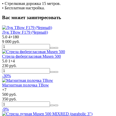
• Cтрелковая дорожка 15 метров.
• Бесплатная настройка.
Вас может заинтересовать
Лук TBow F179 (Черный)
5.0
4
+
180
9 000 руб.
Стрела фибергласовая Musen 500
5.0
1
+
4
230 руб.
-30%
Магнитная полочка TBow
+
7
500 руб.
350 руб.
-9%