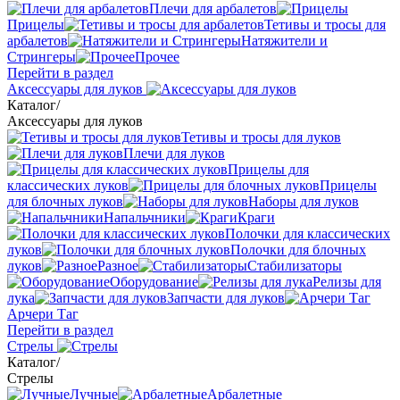
Плечи для арбалетов
Прицелы
Тетивы и тросы для
арбалетов
Натяжители и
Стрингеры
Прочее
Перейти в раздел
Аксессуары для луков
Каталог
/
Аксессуары для луков
Тетивы и тросы для луков
Плечи для луков
Прицелы для
классических луков
Прицелы
для блочных луков
Наборы для луков
Напальчники
Краги
Полочки для классических
луков
Полочки для блочных
луков
Разное
Стабилизаторы
Оборудование
Релизы для
лука
Запчасти для луков
Арчери Таг
Перейти в раздел
Стрелы
Каталог
/
Стрелы
Лучные
Арбалетные