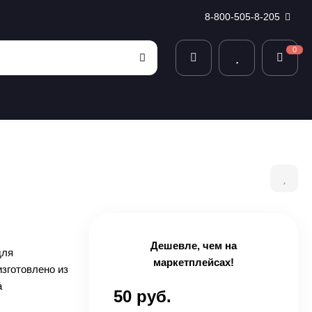
8-800-505-8-205
0
Дешевле, чем на
для
маркетплейсах!
изготовлено из
а
50 руб.