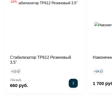
-12%
Стабилизатор TP612 Резиновый
Наконечни
3.5"
+
13
+
34
750 руб.
1 700 ру
660 руб.