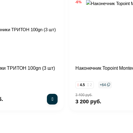
-6%
ки ТРИТОН 100gn (3 шт)
Наконечник Topoint Monte
4.5
2
+
64
3 400 руб.
б.
3 200 руб.