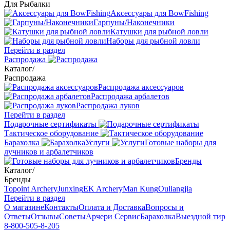
Для Рыбалки
Аксессуары для BowFishing
Гарпуны/Наконечники
Катушки для рыбной ловли
Наборы для рыбной ловли
Перейти в раздел
Распродажа
Каталог
/
Распродажа
Распродажа аксессуаров
Распродажа арбалетов
Распродажа луков
Перейти в раздел
Подарочные сертификаты
Тактическое оборудование
Барахолка
Услуги
Готовые наборы для
лучников и арбалетчиков
Бренды
Каталог
/
Бренды
Topoint Archery
Junxing
EK Archery
Man Kung
Ouliangjia
Перейти в раздел
О магазине
Контакты
Оплата и Доставка
Вопросы и
Ответы
Отзывы
Советы
Арчери Сервис
Барахолка
Выездной тир
8-800-505-8-205