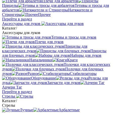
Плечи для арбалетов
Прицелы
Тетивы и тросы для
арбалетов
Натяжители и
Стрингеры
Прочее
Перейти в раздел
Аксессуары для луков
Каталог
/
Аксессуары для луков
Тетивы и тросы для луков
Плечи для луков
Прицелы для
классических луков
Прицелы
для блочных луков
Наборы для луков
Напальчники
Краги
Полочки для классических
луков
Полочки для блочных
луков
Разное
Стабилизаторы
Оборудование
Релизы для
лука
Запчасти для луков
Арчери Таг
Перейти в раздел
Стрелы
Каталог
/
Стрелы
Лучные
Арбалетные