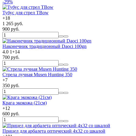
-29%
Тубус для стрел TBow
+
18
1 265 руб.
900 руб.
Наконечник традиционный Daoci 100gn
4.0
1
+
14
700 руб.
Стрела лучная Musen Hunting 350
+
7
350 руб.
Крага экокожа (21см)
+
12
600 руб.
Прицел для арбалета оптический 4х32 со шкалой